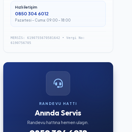
Hızlı iletişim
0850 304 6012
Pazartesi – Cuma: 09:00 – 18:00
MERSİS: 6190755670581642 • Vergi No:
6190756705
RANDEVU HATTI
Anında Servis
Randevu hattına hemen ulaşın.