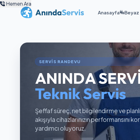
Hemen Ara
Anasayfa
Beyaz 
SERVIS RANDEVU
ANINDA SERV
Teknik Servis
Şeffaf süreç, net bilgilendirme ve planl
akışıyla cihazlarınızın performansını k
yardımcı oluyoruz.