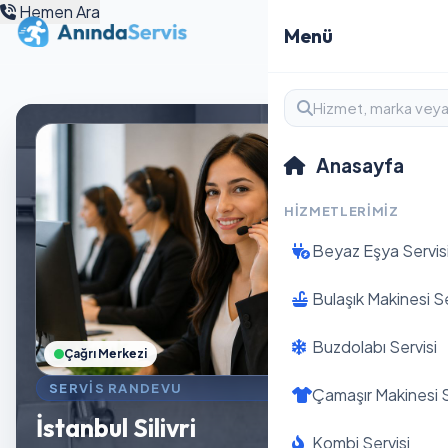
Hemen Ara
Menü
Anasayfa
HIZMETLERIMIZ
Beyaz Eşya Servis
Bulaşık Makinesi Se
Buzdolabı Servisi
Çağrı Merkezi
SERVIS RANDEVU
Çamaşır Makinesi S
İstanbul Silivri
Kombi Servisi