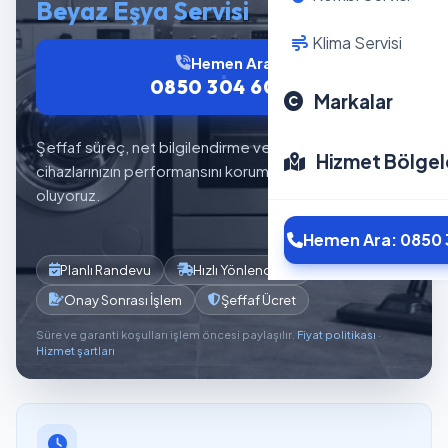
Beyaz Eşya Servisi
Klima Servisi
Hemen Ara
0850 304 6012
Markalar
Şeffaf süreç, net bilgilendirme ve planlı servis akışıyla
Hizmet Bölgel
cihazlarınızın performansını korumaya yardımcı
oluyoruz.
Hemen Ara: 0850 
Planlı Randevu
Hızlı Yönlendirme
Onay Sonrası İşlem
Şeffaf Ücret
Süre ve garanti koşulları işlem öncesi paylaşılır.
Fiyat politikası
·
Hizmet şartları