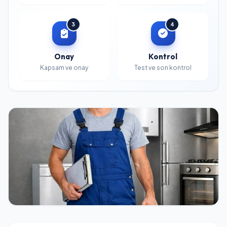
3
4
Onay
Kontrol
Kapsam ve onay
Test ve son kontrol