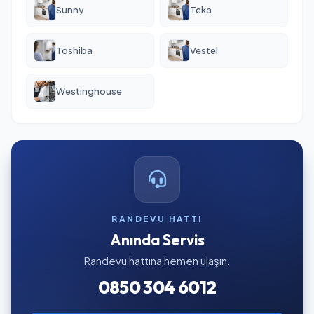
Sunny
Teka
Toshiba
Vestel
Westinghouse
RANDEVU HATTI
Anında Servis
Randevu hattına hemen ulaşın.
0850 304 6012