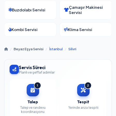
Çamaşır Makinesi
Buzdolabı Servisi
Servisi
Kombi Servisi
Klima Servisi
/
Beyaz Eşya Servisi
/
İstanbul
/
Silivri
Servis Süreci
Planlı ve şeffaf adımlar
1
2
Talep
Tespit
Talep ve randevu
Yerinde arıza tespiti
koordinasyonu