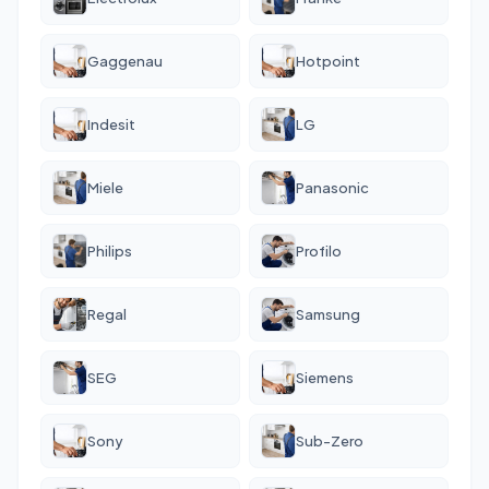
Gaggenau
Hotpoint
Indesit
LG
Miele
Panasonic
Philips
Profilo
Regal
Samsung
SEG
Siemens
Sony
Sub-Zero