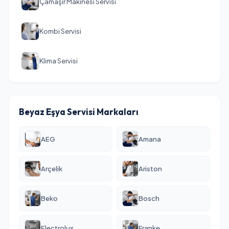
Çamaşır Makinesi Servisi
Kombi Servisi
Klima Servisi
Beyaz Eşya Servisi Markaları
AEG
Amana
Arçelik
Ariston
Beko
Bosch
Electrolux
Franke