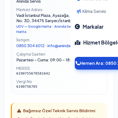
Anında Servis
Merkez Adres
Klima Servisi
Vadi İstanbul Plaza, Ayazağa, Azerbaycan Cd.
No: 3D, 34475 Sarıyer/İstanbul
·
Markalar
UDV — Google Harita
Anında Servis — Google
Harita
İletişim
Hizmet Bölgel
0850 304 6012
·
info@anindaservis.org
Çalışma Saatleri
Pazartesi – Cuma: 09:00 – 18:00
Hemen Ara: 0850 
MERSİS
6190755670581642
Vergi No
6190756705
Bağımsız Özel Teknik Servis Bildirimi