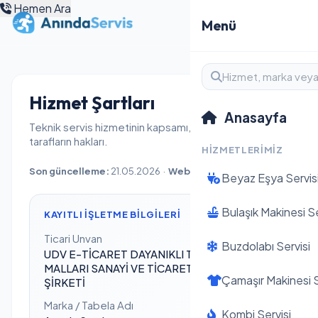
Hemen Ara
Menü
Hizmet Şartları
Anasayfa
Teknik servis hizmetinin kapsamı, onay süreci ve
tarafların hakları.
HIZMETLERIMIZ
Son güncelleme:
21.05.2026 ·
Web:
anindaservis.org
Beyaz Eşya Servis
Bulaşık Makinesi Se
KAYITLI İŞLETME BILGILERI
Ticari Unvan
Buzdolabı Servisi
UDV E-TİCARET DAYANIKLI TÜKETİM
MALLARI SANAYİ VE TİCARET LİMİTED
Çamaşır Makinesi S
ŞİRKETİ
Marka / Tabela Adı
Kombi Servisi