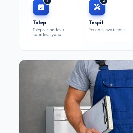
1
2
Talep
Tespit
Talep ve randevu
Yerinde arıza tespiti
koordinasyonu