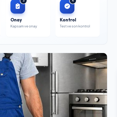
3
4
Onay
Kontrol
Kapsam ve onay
Test ve son kontrol