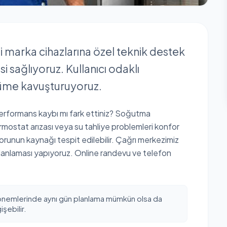
i marka cihazlarına özel teknik destek
i sağlıyoruz. Kullanıcı odaklı
özüme kavuşturuyoruz.
performans kaybı mı fark ettiniz? Soğutma
rmostat arızası veya su tahliye problemleri konfor
orunun kaynağı tespit edilebilir. Çağrı merkezimiz
lanlaması yapıyoruz. Online randevu ve telefon
önemlerinde aynı gün planlama mümkün olsa da
şebilir.