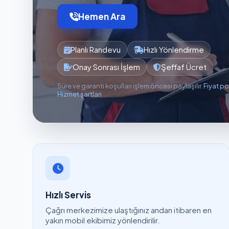
Hemen Ara
Planlı Randevu
Hızlı Yönlendirme
Onay Sonrası İşlem
Şeffaf Ücret
Süre ve garanti koşulları işlem öncesi paylaşılır.
Fiyat po
Hizmet şartları
Hızlı Servis
Çağrı merkezimize ulaştığınız andan itibaren en
yakın mobil ekibimiz yönlendirilir.