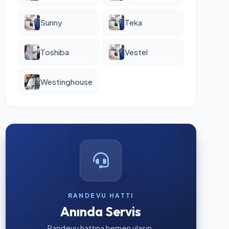
Sunny
Teka
Toshiba
Vestel
Westinghouse
RANDEVU HATTI
Anında Servis
Randevu hattına hemen ulaşın.