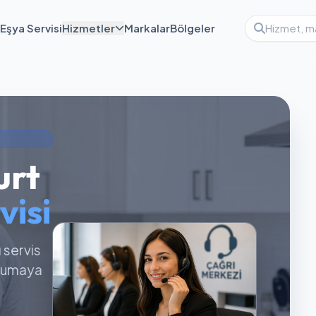
Eşya Servisi
Hizmetler
Markalar
Bölgeler
urt
visi
ı servis
orumaya