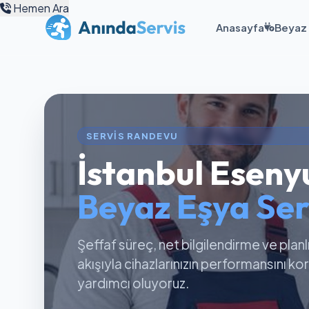
Hemen Ara
Anasayfa
Beyaz 
SERVIS RANDEVU
İstanbul Eseny
Beyaz Eşya Ser
Şeffaf süreç, net bilgilendirme ve planl
akışıyla cihazlarınızın performansını k
yardımcı oluyoruz.