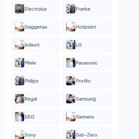
Electrolux
Franke
Gaggenau
Hotpoint
Indesit
LG
Miele
Panasonic
Philips
Profilo
Regal
Samsung
SEG
Siemens
Sony
Sub-Zero