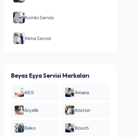
Kombi Servisi
Klima Servisi
Beyaz Eşya Servisi Markaları
AEG
Amana
Arçelik
Ariston
Beko
Bosch