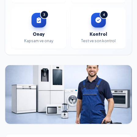
3
4
Onay
Kontrol
Kapsam ve onay
Test ve son kontrol