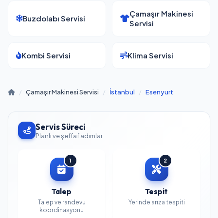
Çamaşır Makinesi
Buzdolabı Servisi
Servisi
Kombi Servisi
Klima Servisi
/
Çamaşır Makinesi Servisi
/
İstanbul
/
Esenyurt
Servis Süreci
Planlı ve şeffaf adımlar
1
2
Talep
Tespit
Talep ve randevu
Yerinde arıza tespiti
koordinasyonu