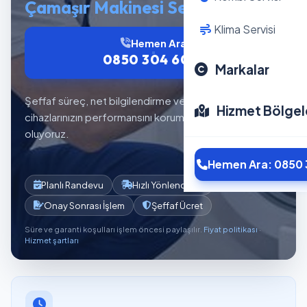
Çamaşır Makinesi Servisi
Klima Servisi
Hemen Ara
0850 304 6012
Markalar
Şeffaf süreç, net bilgilendirme ve planlı servis akışıyla
Hizmet Bölgel
cihazlarınızın performansını korumaya yardımcı
oluyoruz.
Hemen Ara: 0850 
Planlı Randevu
Hızlı Yönlendirme
Onay Sonrası İşlem
Şeffaf Ücret
Süre ve garanti koşulları işlem öncesi paylaşılır.
Fiyat politikası
·
Hizmet şartları