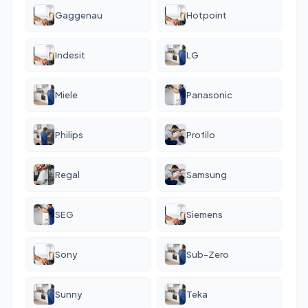
Gaggenau
Hotpoint
Indesit
LG
Miele
Panasonic
Philips
Profilo
Regal
Samsung
SEG
Siemens
Sony
Sub-Zero
Sunny
Teka