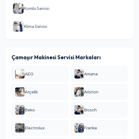
Kombi Servisi
Klima Servisi
Çamaşır Makinesi Servisi Markaları
AEG
Amana
Arçelik
Ariston
Beko
Bosch
Electrolux
Franke