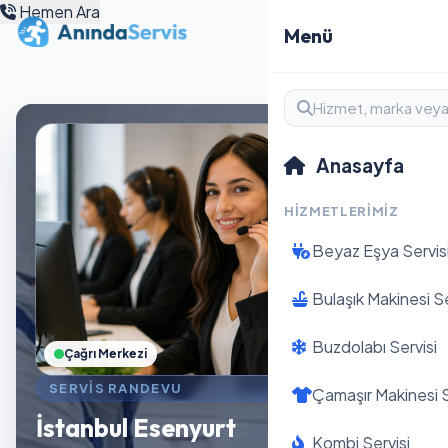
Hemen Ara
Menü
Anasayfa
HIZMETLERIMIZ
Beyaz Eşya Servis
Bulaşık Makinesi Se
Buzdolabı Servisi
Çağrı Merkezi
SERVIS RANDEVU
Çamaşır Makinesi S
İstanbul Esenyurt
Kombi Servisi