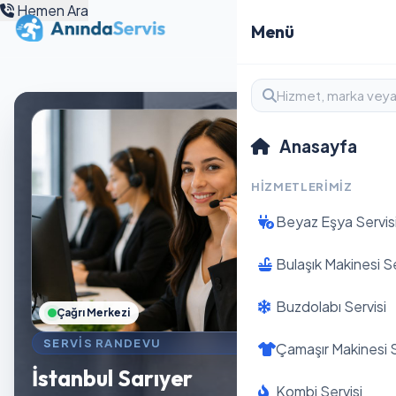
Hemen Ara
Menü
Anasayfa
HIZMETLERIMIZ
Beyaz Eşya Servis
Bulaşık Makinesi Se
Buzdolabı Servisi
Çağrı Merkezi
SERVIS RANDEVU
Çamaşır Makinesi S
İstanbul Sarıyer
Kombi Servisi