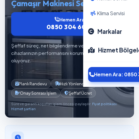
Çamaşır Makinesi Servisi
Klima Servisi
Hemen Ara
0850 304 6012
Markalar
Şeffaf süreç, net bilgilendirme ve planlı servis akışıyla
Hizmet Bölgel
cihazlarınızın performansını korumaya yardımcı
oluyoruz.
Hemen Ara: 0850 
Planlı Randevu
Hızlı Yönlendirme
Onay Sonrası İşlem
Şeffaf Ücret
Süre ve garanti koşulları işlem öncesi paylaşılır.
Fiyat politikası
·
Hizmet şartları