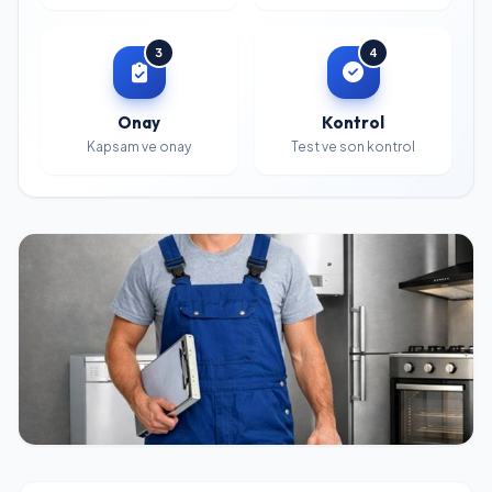
3
4
Onay
Kontrol
Kapsam ve onay
Test ve son kontrol