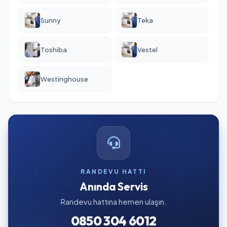
Sunny
Teka
Toshiba
Vestel
Westinghouse
RANDEVU HATTI
Anında Servis
Randevu hattına hemen ulaşın.
0850 304 6012