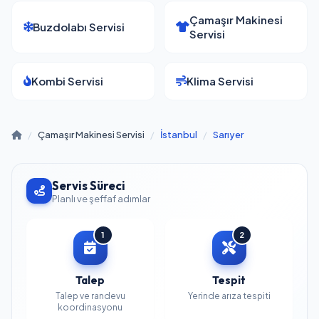
Çamaşır Makinesi
Buzdolabı Servisi
Servisi
Kombi Servisi
Klima Servisi
/
Çamaşır Makinesi Servisi
/
İstanbul
/
Sarıyer
Servis Süreci
Planlı ve şeffaf adımlar
1
2
Talep
Tespit
Talep ve randevu
Yerinde arıza tespiti
koordinasyonu