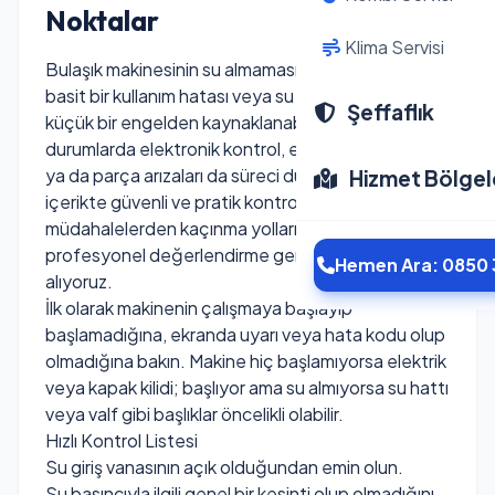
Noktalar
Klima Servisi
Bulaşık makinesinin su almaması, çoğu zaman
basit bir kullanım hatası veya su giriş hattındaki
Şeffaflık
küçük bir engelden kaynaklanabilir. Ancak bazı
durumlarda elektronik kontrol, emniyet sistemleri
ya da parça arızaları da süreci durdurabilir. Bu
Hizmet Bölgel
içerikte güvenli ve pratik kontrolleri, riskli
müdahalelerden kaçınma yollarını ve ne zaman
profesyonel değerlendirme gerektiğini ele
Hemen Ara: 0850 
alıyoruz.
İlk olarak makinenin çalışmaya başlayıp
başlamadığına, ekranda uyarı veya hata kodu olup
olmadığına bakın. Makine hiç başlamıyorsa elektrik
veya kapak kilidi; başlıyor ama su almıyorsa su hattı
veya valf gibi başlıklar öncelikli olabilir.
Hızlı Kontrol Listesi
Su giriş vanasının açık olduğundan emin olun.
Su basıncıyla ilgili genel bir kesinti olup olmadığını