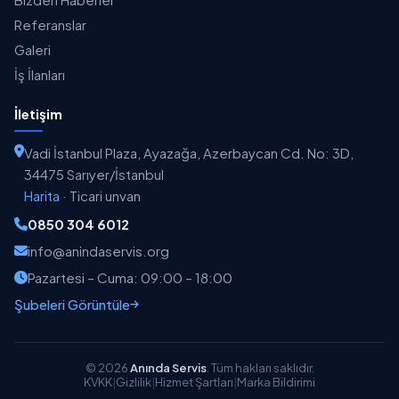
Referanslar
Galeri
İş İlanları
İletişim
Vadi İstanbul Plaza, Ayazağa, Azerbaycan Cd. No: 3D,
34475 Sarıyer/İstanbul
Harita
·
Ticari unvan
0850 304 6012
info@anindaservis.org
Pazartesi – Cuma: 09:00 – 18:00
Şubeleri Görüntüle
© 2026
Anında Servis
. Tüm hakları saklıdır.
KVKK
|
Gizlilik
|
Hizmet Şartları
|
Marka Bildirimi