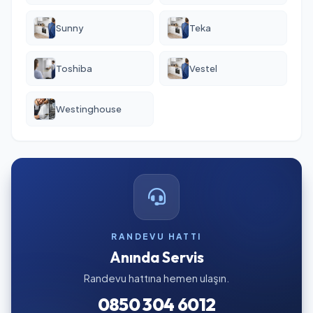
Sunny
Teka
Toshiba
Vestel
Westinghouse
RANDEVU HATTI
Anında Servis
Randevu hattına hemen ulaşın.
0850 304 6012