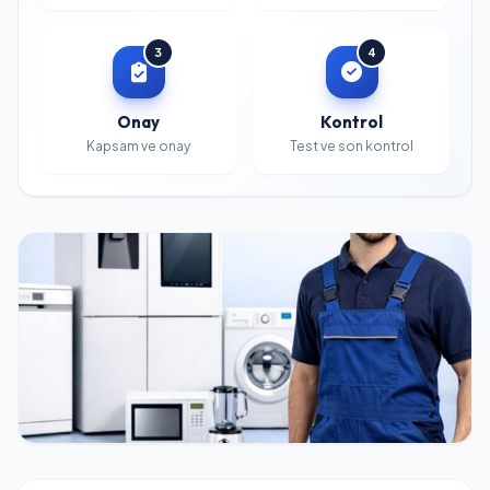
3
4
Onay
Kontrol
Kapsam ve onay
Test ve son kontrol