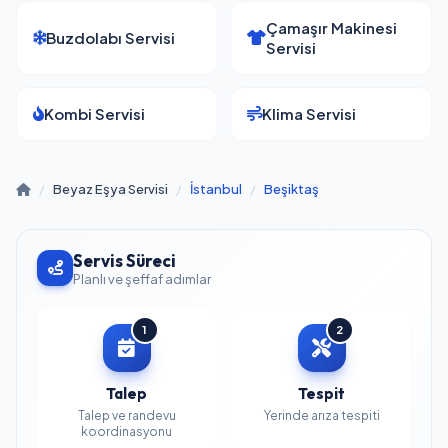
Çamaşır Makinesi
Buzdolabı Servisi
Servisi
Kombi Servisi
Klima Servisi
/
Beyaz Eşya Servisi
/
İstanbul
/
Beşiktaş
Servis Süreci
Planlı ve şeffaf adımlar
1
2
Talep
Tespit
Talep ve randevu
Yerinde arıza tespiti
koordinasyonu