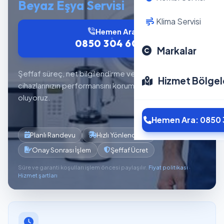
Beyaz Eşya Servisi
Klima Servisi
Hemen Ara
0850 304 6012
Markalar
Şeffaf süreç, net bilgilendirme ve planlı servis akışıyla
Hizmet Bölgel
cihazlarınızın performansını korumaya yardımcı
oluyoruz.
Hemen Ara: 0850 
Planlı Randevu
Hızlı Yönlendirme
Onay Sonrası İşlem
Şeffaf Ücret
Süre ve garanti koşulları işlem öncesi paylaşılır.
Fiyat politikası
·
Hizmet şartları