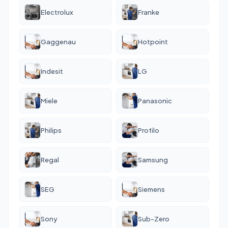
Electrolux
Franke
Gaggenau
Hotpoint
Indesit
LG
Miele
Panasonic
Philips
Profilo
Regal
Samsung
SEG
Siemens
Sony
Sub-Zero