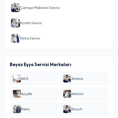
Çamaşır Makinesi Servisi
Kombi Servisi
Klima Servisi
Beyaz Eşya Servisi Markaları
AEG
Amana
Arçelik
Ariston
Beko
Bosch