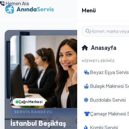
Hemen Ara
Menü
Anasayfa
HIZMETLERIMIZ
Beyaz Eşya Servis
Bulaşık Makinesi Se
Buzdolabı Servisi
Çağrı Merkezi
SERVIS RANDEVU
Çamaşır Makinesi S
İstanbul Beşiktaş
Kombi Servisi