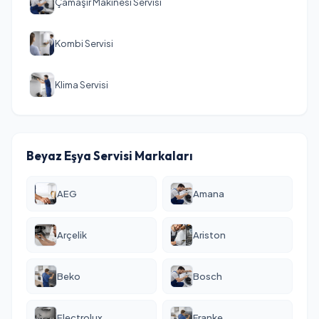
Çamaşır Makinesi Servisi
Kombi Servisi
Klima Servisi
Beyaz Eşya Servisi Markaları
AEG
Amana
Arçelik
Ariston
Beko
Bosch
Electrolux
Franke