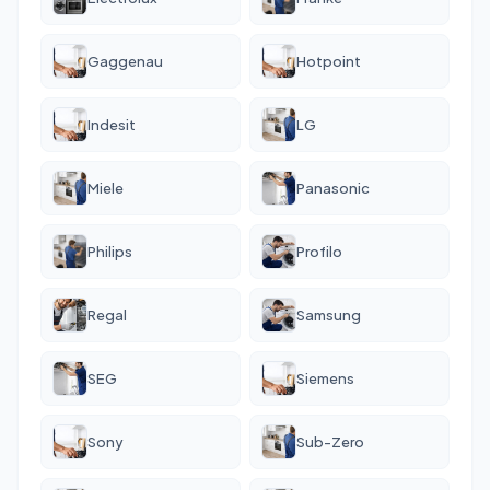
Gaggenau
Hotpoint
Indesit
LG
Miele
Panasonic
Philips
Profilo
Regal
Samsung
SEG
Siemens
Sony
Sub-Zero