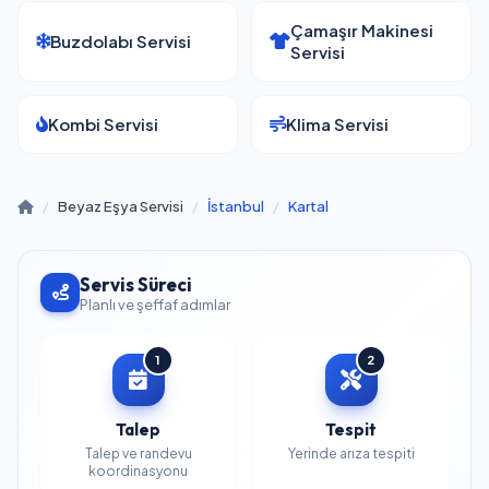
Çamaşır Makinesi
Buzdolabı Servisi
Servisi
Kombi Servisi
Klima Servisi
/
Beyaz Eşya Servisi
/
İstanbul
/
Kartal
Servis Süreci
Planlı ve şeffaf adımlar
1
2
Talep
Tespit
Talep ve randevu
Yerinde arıza tespiti
koordinasyonu