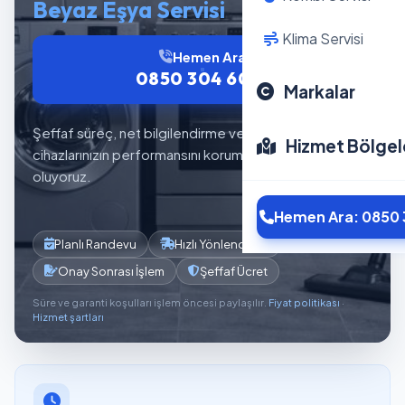
Beyaz Eşya Servisi
Klima Servisi
Hemen Ara
0850 304 6012
Markalar
Şeffaf süreç, net bilgilendirme ve planlı servis akışıyla
Hizmet Bölgel
cihazlarınızın performansını korumaya yardımcı
oluyoruz.
Hemen Ara: 0850 
Planlı Randevu
Hızlı Yönlendirme
Onay Sonrası İşlem
Şeffaf Ücret
Süre ve garanti koşulları işlem öncesi paylaşılır.
Fiyat politikası
·
Hizmet şartları