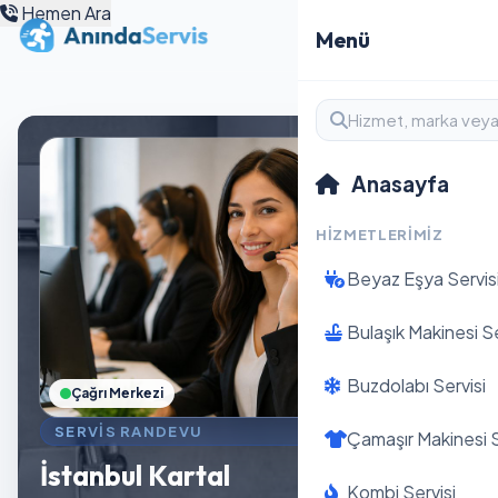
Hemen Ara
Menü
Anasayfa
HIZMETLERIMIZ
Beyaz Eşya Servis
Bulaşık Makinesi Se
Buzdolabı Servisi
Çağrı Merkezi
SERVIS RANDEVU
Çamaşır Makinesi S
İstanbul Kartal
Kombi Servisi