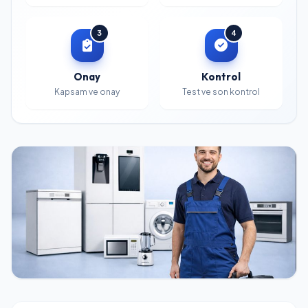
3
4
Onay
Kontrol
Kapsam ve onay
Test ve son kontrol