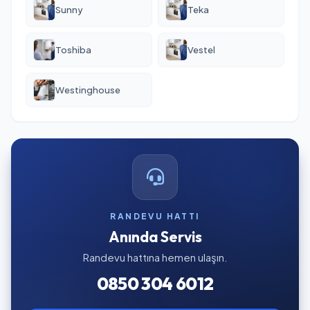
Sunny
Teka
Toshiba
Vestel
Westinghouse
RANDEVU HATTI
Anında Servis
Randevu hattına hemen ulaşın.
0850 304 6012