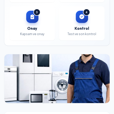
3
4
Onay
Kontrol
Kapsam ve onay
Test ve son kontrol