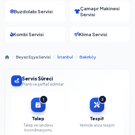
Çamaşır Makinesi
Buzdolabı Servisi
Servisi
Kombi Servisi
Klima Servisi
/
Beyaz Eşya Servisi
/
İstanbul
/
Bakırköy
Servis Süreci
Planlı ve şeffaf adımlar
1
2
Talep
Tespit
Talep ve randevu
Yerinde arıza tespiti
koordinasyonu