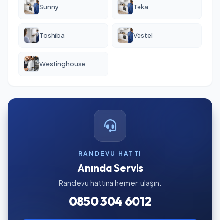
Sunny
Teka
Toshiba
Vestel
Westinghouse
RANDEVU HATTI
Anında Servis
Randevu hattına hemen ulaşın.
0850 304 6012