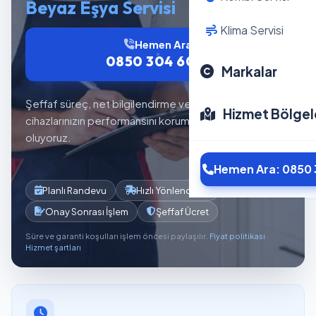
Beyaz Eşya Servisi
Klima Servisi
Hemen Ara
0850 304 6012
Markalar
Şeffaf süreç, net bilgilendirme ve planlı servis akışıyla
Hizmet Bölgel
cihazlarınızın performansını korumaya yardımcı
oluyoruz.
Hemen Ara: 0850 
Planlı Randevu
Hızlı Yönlendirme
Onay Sonrası İşlem
Şeffaf Ücret
Süre ve garanti koşulları işlem öncesi paylaşılır.
Fiyat politikası
·
Hizmet şartları