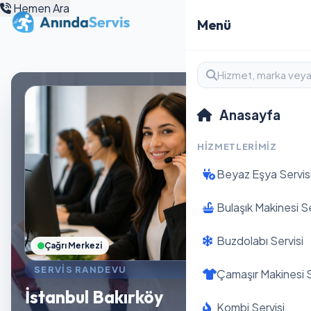
Hemen Ara
Menü
Anasayfa
HIZMETLERIMIZ
Beyaz Eşya Servis
Bulaşık Makinesi Se
Buzdolabı Servisi
Çağrı Merkezi
SERVIS RANDEVU
Çamaşır Makinesi S
İstanbul Bakırköy
Kombi Servisi