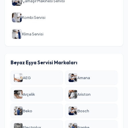
Çamaşır Makinesi Servisi
Kombi Servisi
Klima Servisi
Beyaz Eşya Servisi Markaları
AEG
Amana
Arçelik
Ariston
Beko
Bosch
Electrolux
Franke