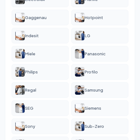
Gaggenau
Hotpoint
Indesit
LG
Miele
Panasonic
Philips
Profilo
Regal
Samsung
SEG
Siemens
Sony
Sub-Zero