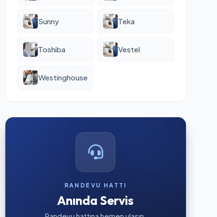
Sunny
Teka
Toshiba
Vestel
Westinghouse
RANDEVU HATTI
Anında Servis
Randevu hattına hemen ulaşın.