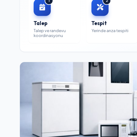
1
2
Talep
Tespit
Talep ve randevu
Yerinde arıza tespiti
koordinasyonu