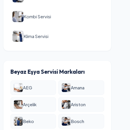
Kombi Servisi
Klima Servisi
Beyaz Eşya Servisi Markaları
AEG
Amana
Arçelik
Ariston
Beko
Bosch