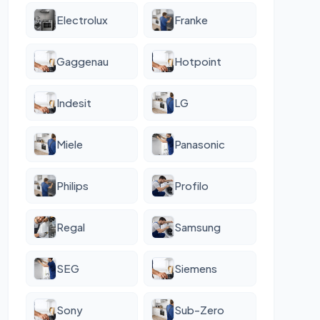
Electrolux
Franke
Gaggenau
Hotpoint
Indesit
LG
Miele
Panasonic
Philips
Profilo
Regal
Samsung
SEG
Siemens
Sony
Sub-Zero