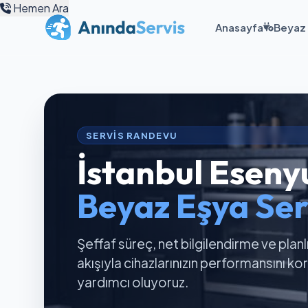
Hemen Ara
Anasayfa
Beyaz 
SERVIS RANDEVU
İstanbul Eseny
Beyaz Eşya Ser
Şeffaf süreç, net bilgilendirme ve planl
akışıyla cihazlarınızın performansını k
yardımcı oluyoruz.