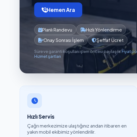
Hemen Ara
Planlı Randevu
Hızlı Yönlendirme
Onay Sonrası İşlem
Şeffaf Ücret
Süre ve garanti koşulları işlem öncesi paylaşılır.
Fiyat po
Hizmet şartları
Hızlı Servis
Çağrı merkezimize ulaştığınız andan itibaren en
yakın mobil ekibimiz yönlendirilir.