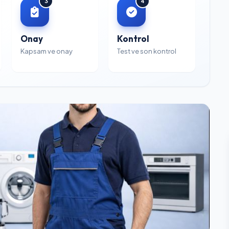
3
4
Onay
Kontrol
Kapsam ve onay
Test ve son kontrol