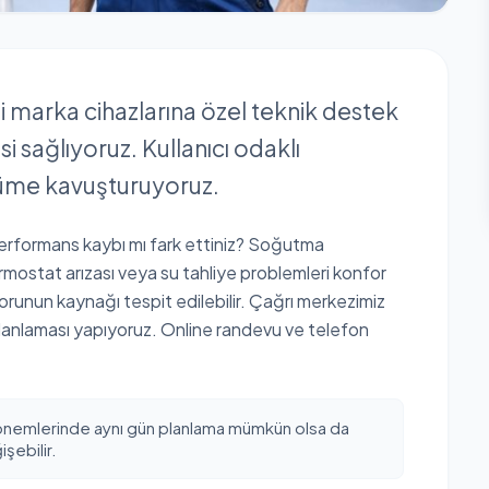
i marka cihazlarına özel teknik destek
i sağlıyoruz. Kullanıcı odaklı
özüme kavuşturuyoruz.
performans kaybı mı fark ettiniz? Soğutma
rmostat arızası veya su tahliye problemleri konfor
orunun kaynağı tespit edilebilir. Çağrı merkezimiz
lanlaması yapıyoruz. Online randevu ve telefon
önemlerinde aynı gün planlama mümkün olsa da
şebilir.