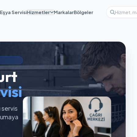
Eşya Servisi
Hizmetler
Markalar
Bölgeler
urt
visi
ı servis
orumaya