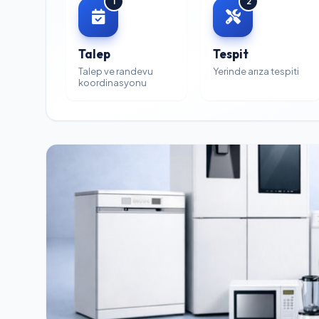
1
2
Talep
Tespit
Talep ve randevu
Yerinde arıza tespiti
koordinasyonu