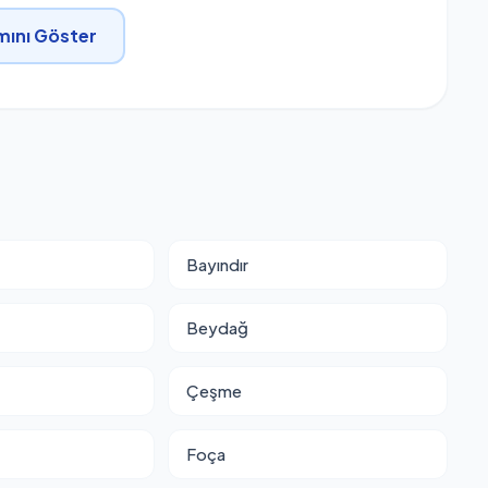
ını Göster
Bayındır
Beydağ
Çeşme
Foça