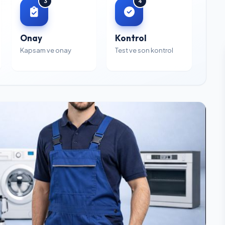
3
4
Onay
Kontrol
Kapsam ve onay
Test ve son kontrol