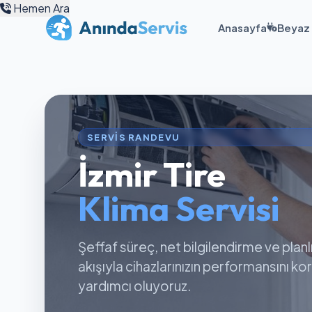
Hemen Ara
Anasayfa
Beyaz 
SERVIS RANDEVU
İzmir Tire
Klima Servisi
Şeffaf süreç, net bilgilendirme ve planl
akışıyla cihazlarınızın performansını k
yardımcı oluyoruz.