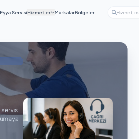
Eşya Servisi
Hizmetler
Markalar
Bölgeler
ı servis
orumaya