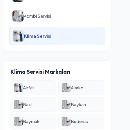
Kombi Servisi
Klima Servisi
Klima Servisi Markaları
Airfel
Alarko
Baxi
Baykan
Baymak
Buderus