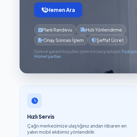
Hemen Ara
Planlı Randevu
Hızlı Yönlendirme
Onay Sonrası İşlem
Şeffaf Ücret
Süre ve garanti koşulları işlem öncesi paylaşılır.
Fiyat po
Hizmet şartları
Hızlı Servis
Çağrı merkezimize ulaştığınız andan itibaren en
yakın mobil ekibimiz yönlendirilir.