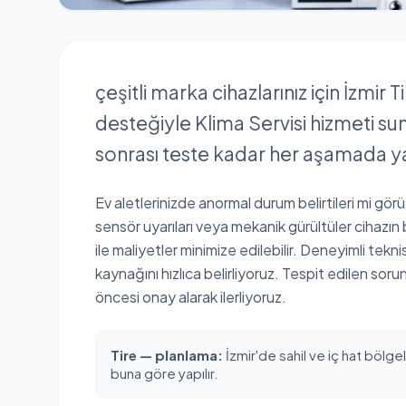
çeşitli marka cihazlarınız için İzmi
desteğiyle Klima Servisi hizmeti su
sonrası teste kadar her aşamada ya
Ev aletlerinizde anormal durum belirtileri mi gör
sensör uyarıları veya mekanik gürültüler cihazın
ile maliyetler minimize edilebilir. Deneyimli tekn
kaynağını hızlıca belirliyoruz. Tespit edilen sor
öncesi onay alarak ilerliyoruz.
Tire — planlama:
İzmir'de sahil ve iç hat bölgel
buna göre yapılır.