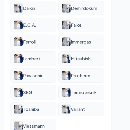
Daikin
Demirdöküm
E.C.A.
Falke
Ferroli
Immergas
Lambert
Mitsubishi
Panasonic
Protherm
SEG
Termoteknik
Toshiba
Vaillant
Viessmann