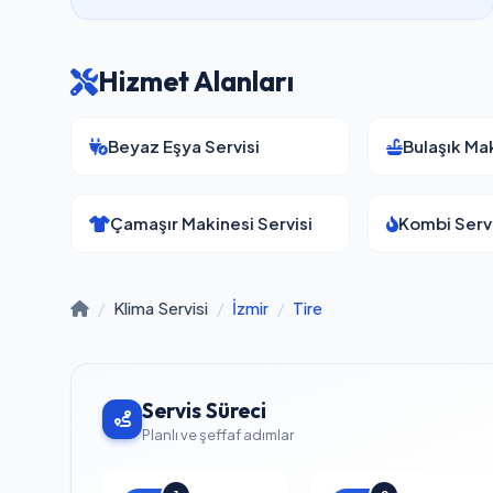
Hizmet Alanları
Beyaz Eşya Servisi
Bulaşık Mak
Çamaşır Makinesi Servisi
Kombi Servi
/
Klima Servisi
/
İzmir
/
Tire
Servis Süreci
Planlı ve şeffaf adımlar