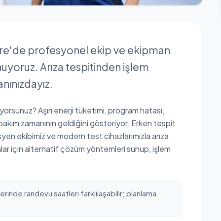
r Tire'de profesyonel ekip ve ekipman
nuyoruz. Arıza tespitinden işlem
nınızdayız.
üyorsunuz? Aşırı enerji tüketimi, program hatası,
 bakım zamanının geldiğini gösteriyor. Erken tespit
isyen ekibimiz ve modern test cihazlarımızla arıza
unlar için alternatif çözüm yöntemleri sunup, işlem
erinde randevu saatleri farklılaşabilir; planlama