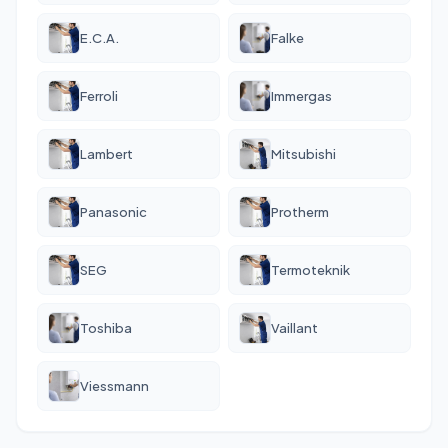
E.C.A.
Falke
Ferroli
Immergas
Lambert
Mitsubishi
Panasonic
Protherm
SEG
Termoteknik
Toshiba
Vaillant
Viessmann