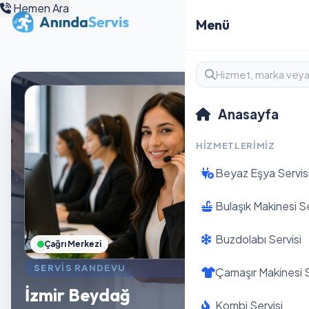
Hemen Ara
Menü
Anasayfa
HIZMETLERIMIZ
Beyaz Eşya Servis
Bulaşık Makinesi Se
Buzdolabı Servisi
Çağrı Merkezi
SERVIS RANDEVU
Çamaşır Makinesi S
İzmir Beydağ
Kombi Servisi