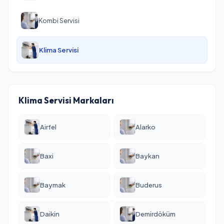
Kombi Servisi
Klima Servisi
Klima Servisi Markaları
Airfel
Alarko
Baxi
Baykan
Baymak
Buderus
Daikin
Demirdöküm