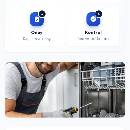
3
4
Onay
Kontrol
Kapsam ve onay
Test ve son kontrol