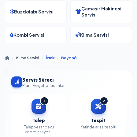
Çamaşır Makinesi
Buzdolabı Servisi
Servisi
Kombi Servisi
Klima Servisi
/
Klima Servisi
/
İzmir
/
Beydağ
Servis Süreci
Planlı ve şeffaf adımlar
1
2
Talep
Tespit
Talep ve randevu
Yerinde arıza tespiti
koordinasyonu