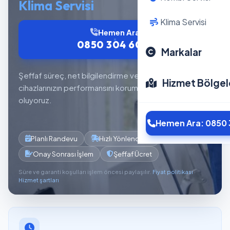
Klima Servisi
Klima Servisi
Hemen Ara
0850 304 6012
Markalar
Şeffaf süreç, net bilgilendirme ve planlı servis akışıyla
Hizmet Bölgel
cihazlarınızın performansını korumaya yardımcı
oluyoruz.
Hemen Ara: 0850 
Planlı Randevu
Hızlı Yönlendirme
Onay Sonrası İşlem
Şeffaf Ücret
Süre ve garanti koşulları işlem öncesi paylaşılır.
Fiyat politikası
·
Hizmet şartları