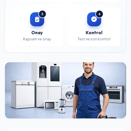
3
4
Onay
Kontrol
Kapsam ve onay
Test ve son kontrol