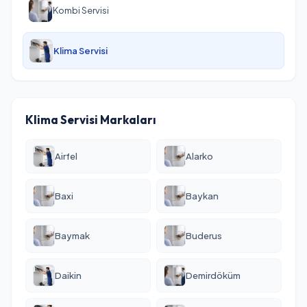
Kombi Servisi
Klima Servisi
Klima Servisi Markaları
Airfel
Alarko
Baxi
Baykan
Baymak
Buderus
Daikin
Demirdöküm