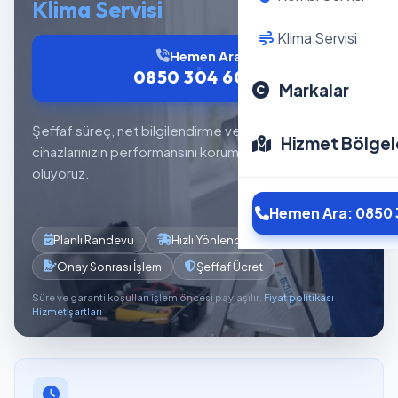
Klima Servisi
Klima Servisi
Hemen Ara
0850 304 6012
Markalar
Şeffaf süreç, net bilgilendirme ve planlı servis akışıyla
Hizmet Bölgel
cihazlarınızın performansını korumaya yardımcı
oluyoruz.
Hemen Ara: 0850 
Planlı Randevu
Hızlı Yönlendirme
Onay Sonrası İşlem
Şeffaf Ücret
Süre ve garanti koşulları işlem öncesi paylaşılır.
Fiyat politikası
·
Hizmet şartları