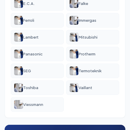
E.C.A.
Falke
Ferroli
Immergas
Lambert
Mitsubishi
Panasonic
Protherm
SEG
Termoteknik
Toshiba
Vaillant
Viessmann