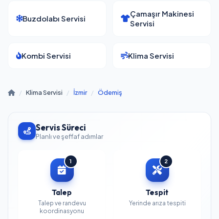
Çamaşır Makinesi
Buzdolabı Servisi
Servisi
Kombi Servisi
Klima Servisi
/
Klima Servisi
/
İzmir
/
Ödemiş
Servis Süreci
Planlı ve şeffaf adımlar
1
2
Talep
Tespit
Talep ve randevu
Yerinde arıza tespiti
koordinasyonu