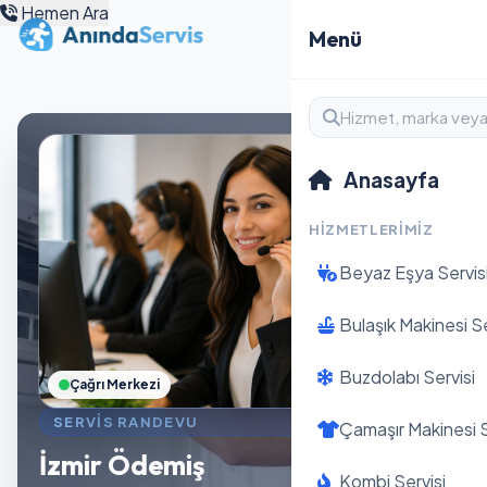
Hemen Ara
Menü
Anasayfa
HIZMETLERIMIZ
Beyaz Eşya Servis
Bulaşık Makinesi Se
Buzdolabı Servisi
Çağrı Merkezi
SERVIS RANDEVU
Çamaşır Makinesi S
İzmir Ödemiş
Kombi Servisi