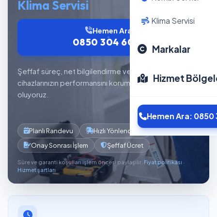
Klima Servisi
Klima Servisi
Hemen Ara
0850 304 6012
Markalar
Şeffaf süreç, net bilgilendirme ve planlı servis akışıyla
Hizmet Bölgel
cihazlarınızın performansını korumaya yardımcı
oluyoruz.
Hemen Ara: 0850 
Planlı Randevu
Hızlı Yönlendirme
Onay Sonrası İşlem
Şeffaf Ücret
Süre ve garanti koşulları işlem öncesi paylaşılır.
Fiyat politikası
·
Hizmet şartları