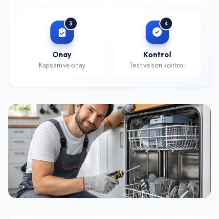
3
4
Onay
Kontrol
Kapsam ve onay
Test ve son kontrol