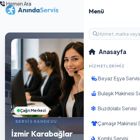
Hemen Ara
Menü
Anasayfa
HIZMETLERIMIZ
Beyaz Eşya Servis
Bulaşık Makinesi Se
Buzdolabı Servisi
Çağrı Merkezi
SERVIS RANDEVU
Çamaşır Makinesi S
İzmir Karabağlar
Kombi Servisi