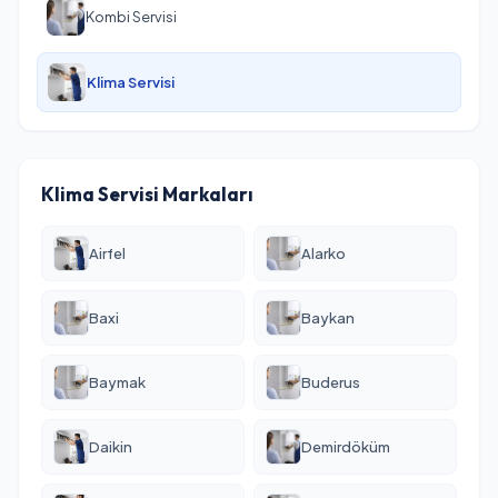
Kombi Servisi
Klima Servisi
Klima Servisi Markaları
Airfel
Alarko
Baxi
Baykan
Baymak
Buderus
Daikin
Demirdöküm