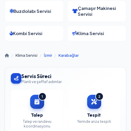
Çamaşır Makinesi
Buzdolabı Servisi
Servisi
Kombi Servisi
Klima Servisi
/
Klima Servisi
/
İzmir
/
Karabağlar
Servis Süreci
Planlı ve şeffaf adımlar
1
2
Talep
Tespit
Talep ve randevu
Yerinde arıza tespiti
koordinasyonu