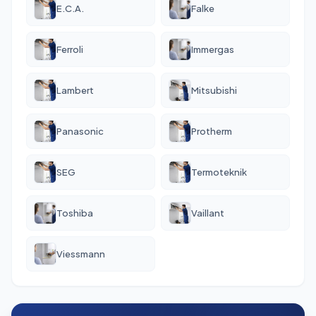
E.C.A.
Falke
Ferroli
Immergas
Lambert
Mitsubishi
Panasonic
Protherm
SEG
Termoteknik
Toshiba
Vaillant
Viessmann