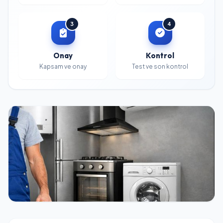
3
4
Onay
Kontrol
Kapsam ve onay
Test ve son kontrol