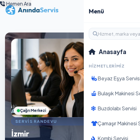
Hemen Ara
Menü
Anasayfa
HIZMETLERIMIZ
Beyaz Eşya Servis
Bulaşık Makinesi Se
Buzdolabı Servisi
Çağrı Merkezi
SERVIS RANDEVU
Çamaşır Makinesi S
İzmir
Kombi Servisi