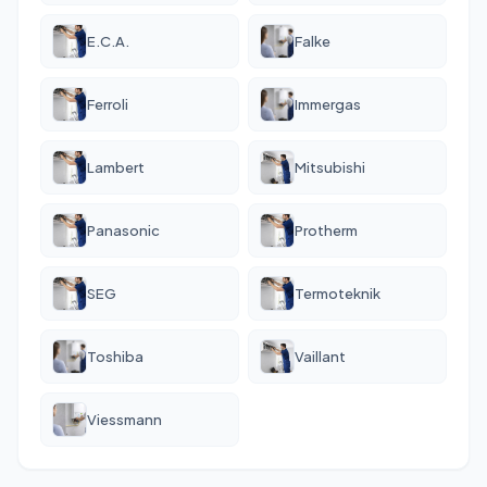
E.C.A.
Falke
Ferroli
Immergas
Lambert
Mitsubishi
Panasonic
Protherm
SEG
Termoteknik
Toshiba
Vaillant
Viessmann