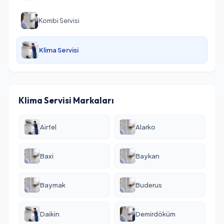
Kombi Servisi
Klima Servisi
Klima Servisi Markaları
Airfel
Alarko
Baxi
Baykan
Baymak
Buderus
Daikin
Demirdöküm