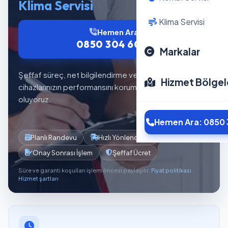
Klima Servisi
Klima Servisi
Hemen Ara
0850 304 6012
Markalar
Şeffaf süreç, net bilgilendirme ve planlı servis akışıyla
Hizmet Bölgel
cihazlarınızın performansını korumaya yardımcı
oluyoruz.
Hemen Ara: 0850 
Planlı Randevu
Hızlı Yönlendirme
Onay Sonrası İşlem
Şeffaf Ücret
Süre ve garanti koşulları işlem öncesi paylaşılır.
Fiyat politikası
·
Hizmet şartları