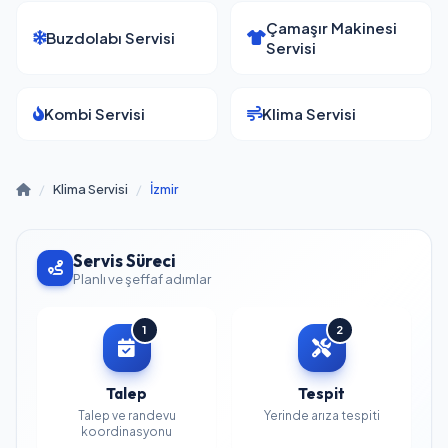
Çamaşır Makinesi
Buzdolabı Servisi
Servisi
Kombi Servisi
Klima Servisi
/
Klima Servisi
/
İzmir
Servis Süreci
Planlı ve şeffaf adımlar
1
2
Talep
Tespit
Talep ve randevu
Yerinde arıza tespiti
koordinasyonu