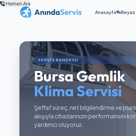
Hemen Ara
Anasayfa
Beyaz 
SERVIS RANDEVU
Bursa Gemlik
Klima Servisi
Şeffaf süreç, net bilgilendirme ve planl
akışıyla cihazlarınızın performansını k
yardımcı oluyoruz.