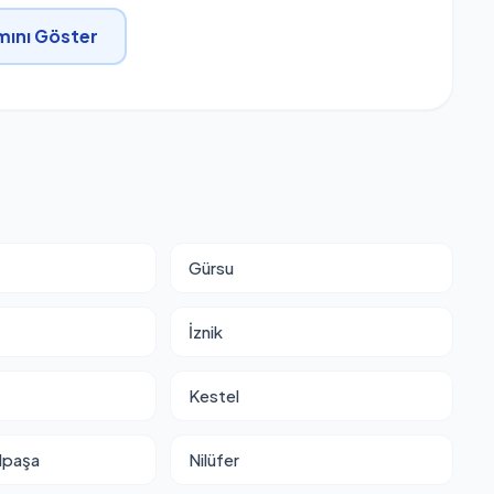
ını Göster
Gürsu
İznik
Kestel
lpaşa
Nilüfer