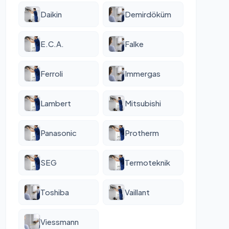
Daikin
Demirdöküm
E.C.A.
Falke
Ferroli
Immergas
Lambert
Mitsubishi
Panasonic
Protherm
SEG
Termoteknik
Toshiba
Vaillant
Viessmann