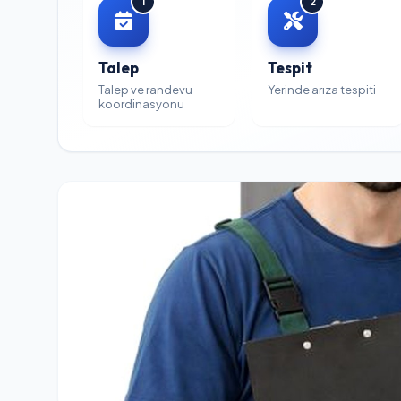
1
2
Talep
Tespit
Talep ve randevu
Yerinde arıza tespiti
koordinasyonu