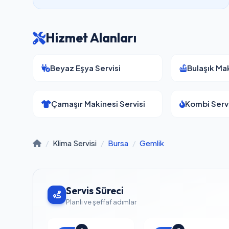
Hizmet Alanları
Beyaz Eşya Servisi
Bulaşık Mak
Çamaşır Makinesi Servisi
Kombi Servi
/
Klima Servisi
/
Bursa
/
Gemlik
Servis Süreci
Planlı ve şeffaf adımlar