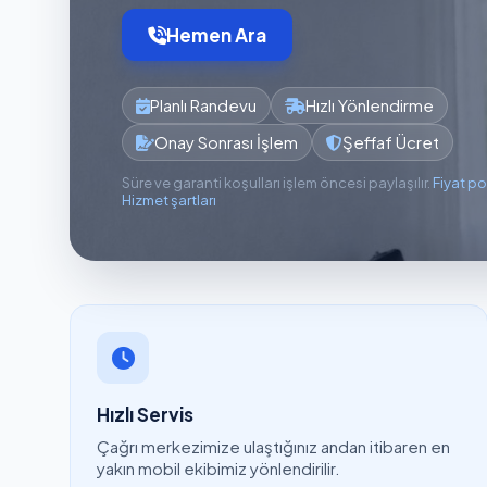
Hemen Ara
Planlı Randevu
Hızlı Yönlendirme
Onay Sonrası İşlem
Şeffaf Ücret
Süre ve garanti koşulları işlem öncesi paylaşılır.
Fiyat po
Hizmet şartları
Hızlı Servis
Çağrı merkezimize ulaştığınız andan itibaren en
yakın mobil ekibimiz yönlendirilir.