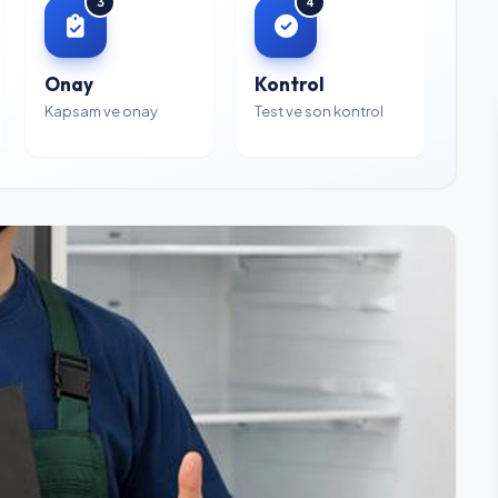
3
4
Onay
Kontrol
Kapsam ve onay
Test ve son kontrol