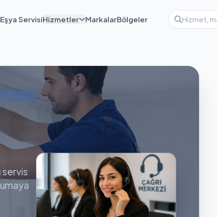
Eşya Servisi
Hizmetler
Markalar
Bölgeler
ı servis
orumaya