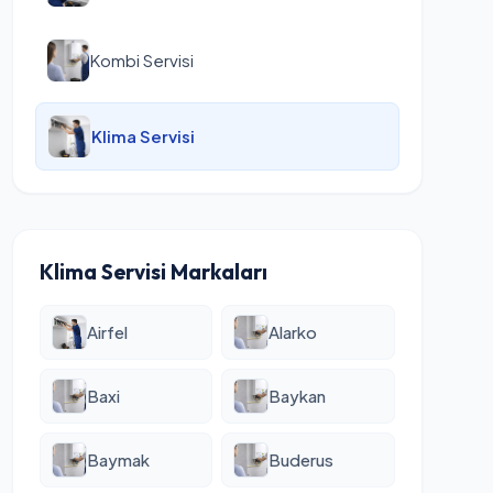
Kombi Servisi
Klima Servisi
Klima Servisi Markaları
Airfel
Alarko
Baxi
Baykan
Baymak
Buderus