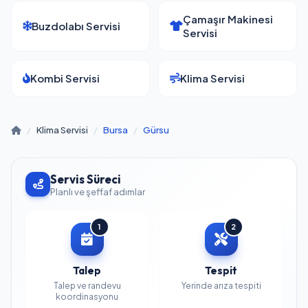
Çamaşır Makinesi
Buzdolabı Servisi
Servisi
Kombi Servisi
Klima Servisi
/
Klima Servisi
/
Bursa
/
Gürsu
Servis Süreci
Planlı ve şeffaf adımlar
1
2
Talep
Tespit
Talep ve randevu
Yerinde arıza tespiti
koordinasyonu