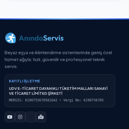
Beyaz eşya ve iklimlendirme sistemlerinde geniş özel
hizmet ağıyla; hızlı, güvenilir ve profesyonel teknik
servis.
KAYITLI İŞLETME
UDV E-TİCARET DAYANIKLI TÜKETİM MALLARI SANAYİ
VE TİCARET LİMİTED ŞİRKETİ
MERSİS: 6190755670581642 • Vergi No: 6190756705