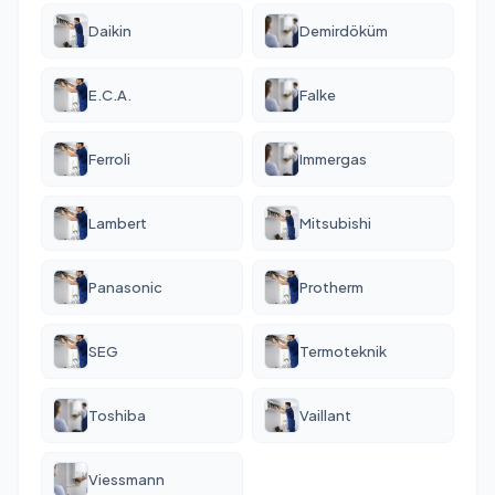
Daikin
Demirdöküm
E.C.A.
Falke
Ferroli
Immergas
Lambert
Mitsubishi
Panasonic
Protherm
SEG
Termoteknik
Toshiba
Vaillant
Viessmann