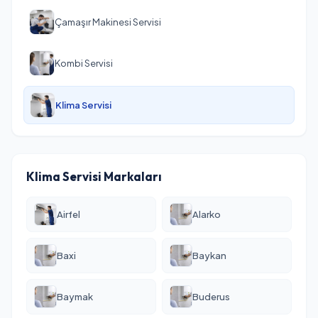
Çamaşır Makinesi Servisi
Kombi Servisi
Klima Servisi
Klima Servisi Markaları
Airfel
Alarko
Baxi
Baykan
Baymak
Buderus