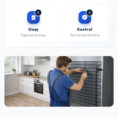
3
4
Onay
Kontrol
Kapsam ve onay
Test ve son kontrol