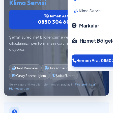
Klima Servisi
Klima Servisi
Hemen Ara
0850 304 6012
Markalar
Şeffaf süreç, net bilgilendirme ve planlı servis akışıyla
Hizmet Bölgel
cihazlarınızın performansını korumaya yardımcı
oluyoruz.
Hemen Ara: 0850 
Planlı Randevu
Hızlı Yönlendirme
Onay Sonrası İşlem
Şeffaf Ücret
Süre ve garanti koşulları işlem öncesi paylaşılır.
Fiyat politikası
·
Hizmet şartları