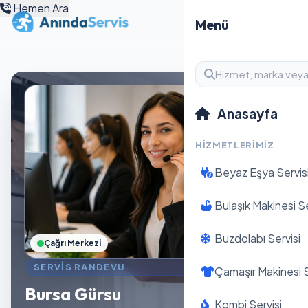
Hemen Ara
Menü
Anasayfa
HIZMETLERIMIZ
Beyaz Eşya Servis
Bulaşık Makinesi Se
Buzdolabı Servisi
Çağrı Merkezi
SERVIS RANDEVU
Çamaşır Makinesi S
Bursa Gürsu
Kombi Servisi