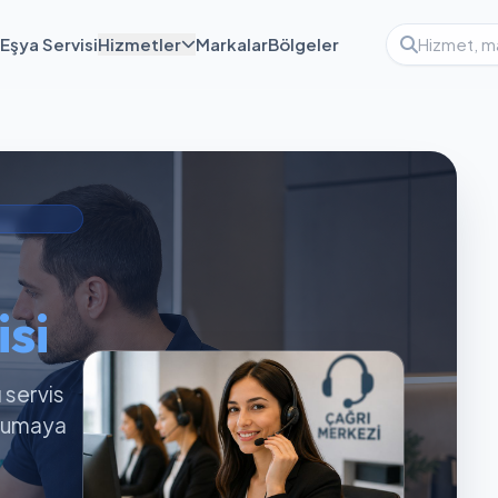
Eşya Servisi
Hizmetler
Markalar
Bölgeler
si
ı servis
orumaya