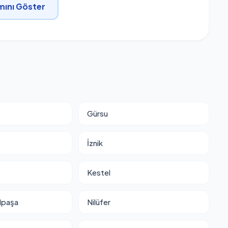
ını Göster
Gürsu
İznik
Kestel
lpaşa
Nilüfer