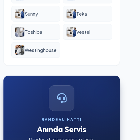
Sunny
Teka
Toshiba
Vestel
Westinghouse
RANDEVU HATTI
Anında Servis
Randevu hattına hemen ulaşın.