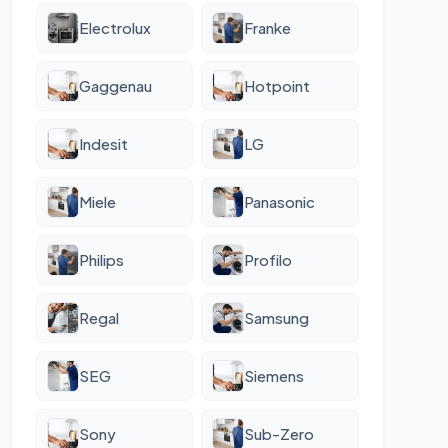
Electrolux
Franke
Gaggenau
Hotpoint
Indesit
LG
Miele
Panasonic
Philips
Profilo
Regal
Samsung
SEG
Siemens
Sony
Sub-Zero