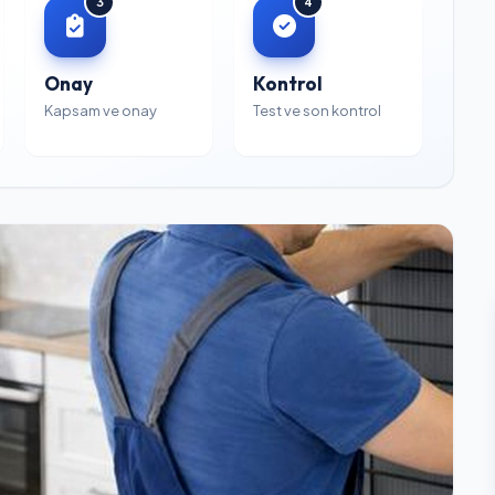
3
4
Onay
Kontrol
Kapsam ve onay
Test ve son kontrol