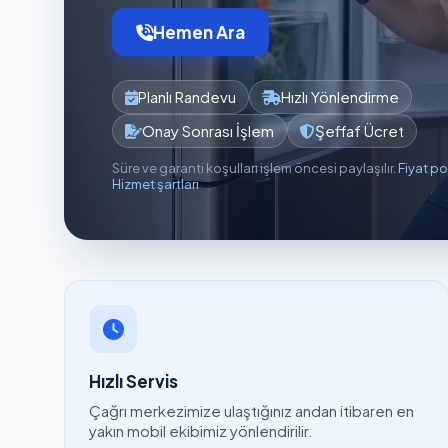
Hemen Ara
Planlı Randevu
Hızlı Yönlendirme
Onay Sonrası İşlem
Şeffaf Ücret
Süre ve garanti koşulları işlem öncesi paylaşılır.
Fiyat po
Hizmet şartları
Hızlı Servis
Çağrı merkezimize ulaştığınız andan itibaren en
yakın mobil ekibimiz yönlendirilir.