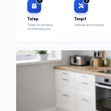
1
2
Talep
Tespit
Talep ve randevu
Yerinde arıza tespiti
koordinasyonu