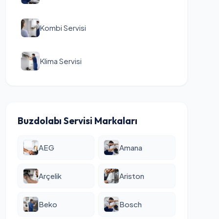
Kombi Servisi
Klima Servisi
Buzdolabı Servisi Markaları
AEG
Amana
Arçelik
Ariston
Beko
Bosch