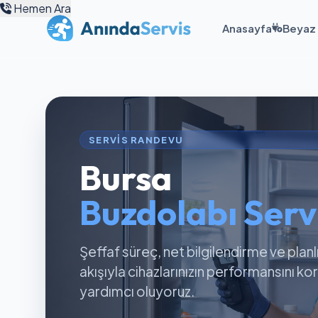
Hemen Ara
Anasayfa
Beyaz 
SERVIS RANDEVU
Bursa
Buzdolabı Servi
Şeffaf süreç, net bilgilendirme ve planl
akışıyla cihazlarınızın performansını k
yardımcı oluyoruz.