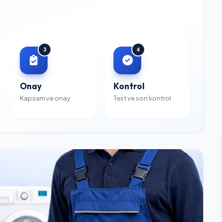
3
4
Onay
Kontrol
Kapsam ve onay
Test ve son kontrol