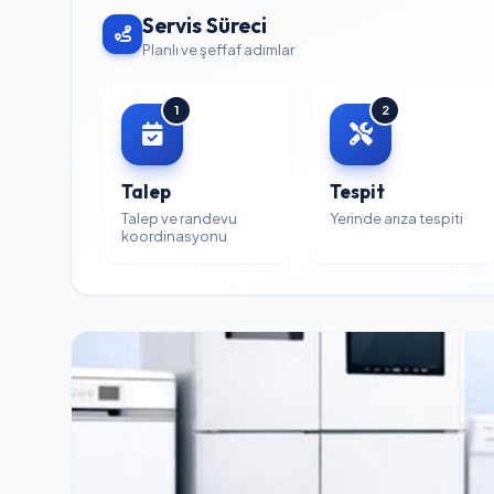
Servis Süreci
Planlı ve şeffaf adımlar
1
2
Talep
Tespit
Talep ve randevu
Yerinde arıza tespiti
koordinasyonu