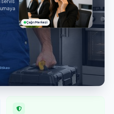
ı servis
orumaya
Çağrı Merkezi
litikası
·