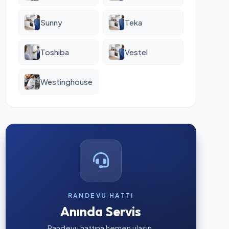
Sunny
Teka
Toshiba
Vestel
Westinghouse
RANDEVU HATTI
Anında Servis
Randevu hattına hemen ulaşın.