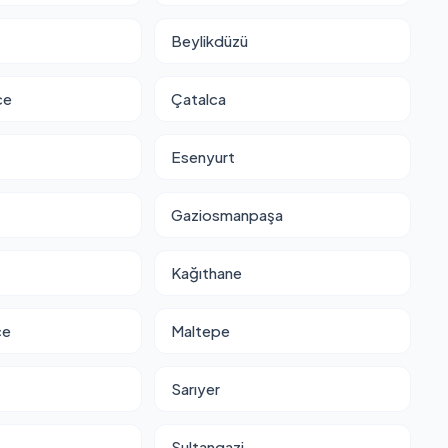
Beylikdüzü
ce
Çatalca
Esenyurt
Gaziosmanpaşa
Kağıthane
ce
Maltepe
Sarıyer
Sultangazi