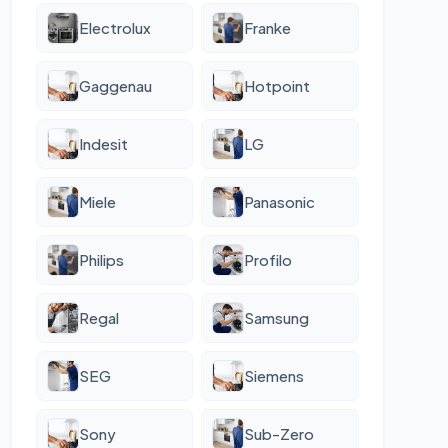
Electrolux
Franke
Gaggenau
Hotpoint
Indesit
LG
Miele
Panasonic
Philips
Profilo
Regal
Samsung
SEG
Siemens
Sony
Sub-Zero