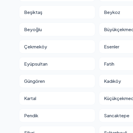
Beşiktaş
Beykoz
Beyoğlu
Büyükçekme
Çekmeköy
Esenler
Eyüpsultan
Fatih
Güngören
Kadıköy
Kartal
Küçükçekme
Pendik
Sancaktepe
Silivri
Sultanbeyli