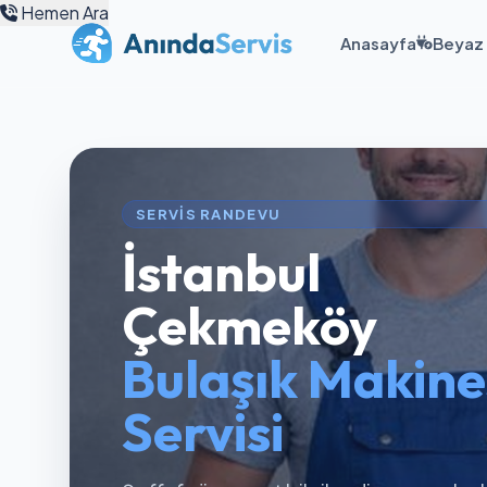
Hemen Ara
Anasayfa
Beyaz 
SERVIS RANDEVU
İstanbul
Çekmeköy
Bulaşık Makine
Servisi