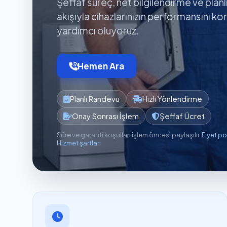
Şeffaf süreç, net bilgilendirme ve planl
akışıyla cihazlarınızın performansını k
yardımcı oluyoruz.
Hemen Ara
Planlı Randevu
Hızlı Yönlendirme
Onay Sonrası İşlem
Şeffaf Ücret
Süre ve garanti koşulları işlem öncesi paylaşılır.
Fiyat po
Hizmet şartları