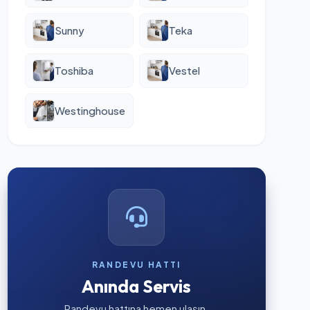
Sunny
Teka
Toshiba
Vestel
Westinghouse
RANDEVU HATTI
Anında Servis
Randevu hattına hemen ulaşın.