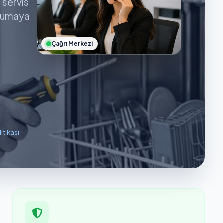
ı servis
orumaya
Çağrı Merkezi
litikası
·