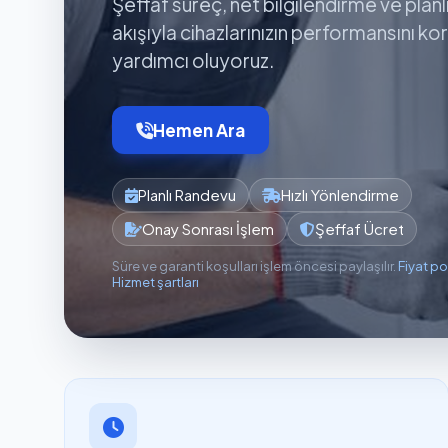
Şeffaf süreç, net bilgilendirme ve planl
akışıyla cihazlarınızın performansını k
yardımcı oluyoruz.
Hemen Ara
Planlı Randevu
Hızlı Yönlendirme
Onay Sonrası İşlem
Şeffaf Ücret
Süre ve garanti koşulları işlem öncesi paylaşılır.
Fiyat po
Hizmet şartları