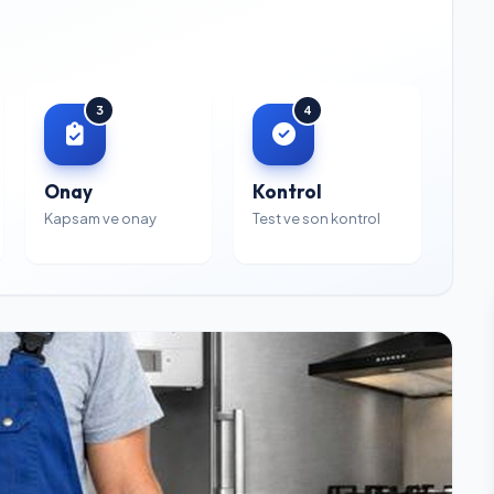
3
4
Onay
Kontrol
Kapsam ve onay
Test ve son kontrol