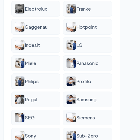
Electrolux
Franke
Gaggenau
Hotpoint
Indesit
LG
Miele
Panasonic
Philips
Profilo
Regal
Samsung
SEG
Siemens
Sony
Sub-Zero