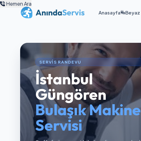
Hemen Ara
Anasayfa
Beyaz 
SERVIS RANDEVU
İstanbul
Güngören
Bulaşık Makine
Servisi