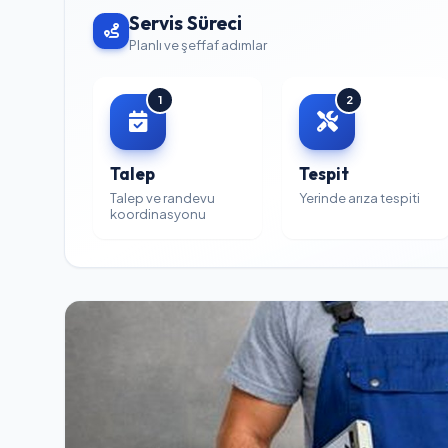
Servis Süreci
Planlı ve şeffaf adımlar
1
2
Talep
Tespit
Talep ve randevu
Yerinde arıza tespiti
koordinasyonu