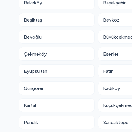
Bakırköy
Başakşehir
Beşiktaş
Beykoz
Beyoğlu
Büyükçekme
Çekmeköy
Esenler
Eyüpsultan
Fatih
Güngören
Kadıköy
Kartal
Küçükçekme
Pendik
Sancaktepe