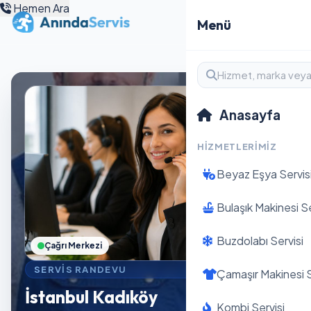
Hemen Ara
Menü
Anasayfa
HIZMETLERIMIZ
Beyaz Eşya Servis
Bulaşık Makinesi Se
Buzdolabı Servisi
Çağrı Merkezi
SERVIS RANDEVU
Çamaşır Makinesi S
İstanbul Kadıköy
Kombi Servisi