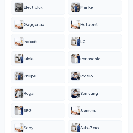
Electrolux
Franke
Gaggenau
Hotpoint
Indesit
LG
Miele
Panasonic
Philips
Profilo
Regal
Samsung
SEG
Siemens
Sony
Sub-Zero