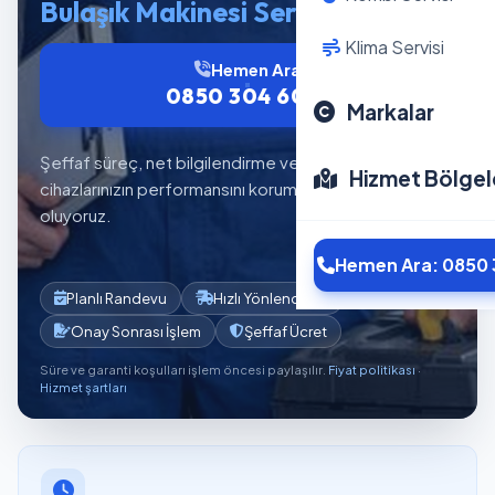
Bulaşık Makinesi Servisi
Klima Servisi
Hemen Ara
0850 304 6012
Markalar
Şeffaf süreç, net bilgilendirme ve planlı servis akışıyla
Hizmet Bölgel
cihazlarınızın performansını korumaya yardımcı
oluyoruz.
Hemen Ara: 0850 
Planlı Randevu
Hızlı Yönlendirme
Onay Sonrası İşlem
Şeffaf Ücret
Süre ve garanti koşulları işlem öncesi paylaşılır.
Fiyat politikası
·
Hizmet şartları