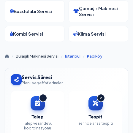
Çamaşır Makinesi
Buzdolabı Servisi
Servisi
Kombi Servisi
Klima Servisi
/
Bulaşık Makinesi Servisi
/
İstanbul
/
Kadıköy
Servis Süreci
Planlı ve şeffaf adımlar
1
2
Talep
Tespit
Talep ve randevu
Yerinde arıza tespiti
koordinasyonu