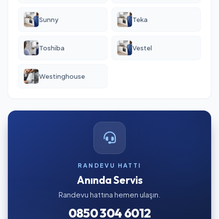
Sunny
Teka
Toshiba
Vestel
Westinghouse
RANDEVU HATTI
Anında Servis
Randevu hattına hemen ulaşın.
0850 304 6012