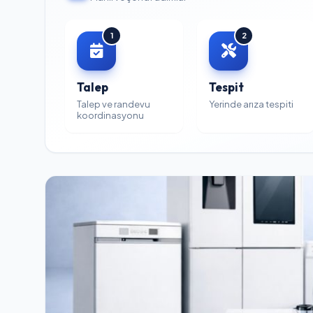
1
2
Talep
Tespit
Talep ve randevu
Yerinde arıza tespiti
koordinasyonu