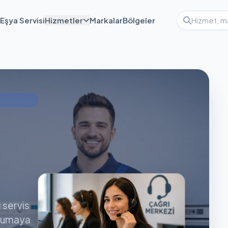
Eşya Servisi
Hizmetler
Markalar
Bölgeler
ı servis
orumaya