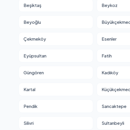
Beşiktaş
Beykoz
Beyoğlu
Büyükçekme
Çekmeköy
Esenler
Eyüpsultan
Fatih
Güngören
Kadıköy
Kartal
Küçükçekme
Pendik
Sancaktepe
Silivri
Sultanbeyli