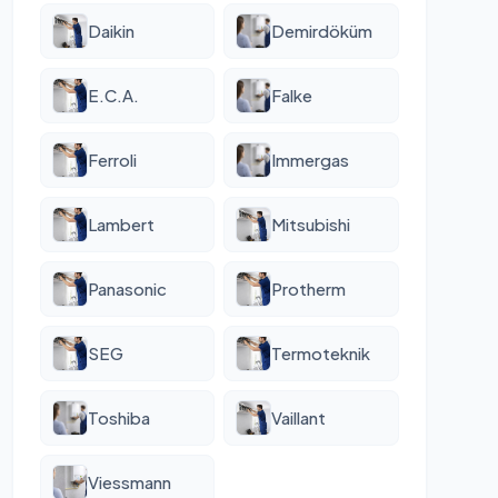
Daikin
Demirdöküm
E.C.A.
Falke
Ferroli
Immergas
Lambert
Mitsubishi
Panasonic
Protherm
SEG
Termoteknik
Toshiba
Vaillant
Viessmann