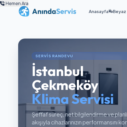
Hemen Ara
Anasayfa
Beyaz 
SERVIS RANDEVU
İstanbul
Çekmeköy
Klima Servisi
Şeffaf süreç, net bilgilendirme ve planl
akışıyla cihazlarınızın performansını k