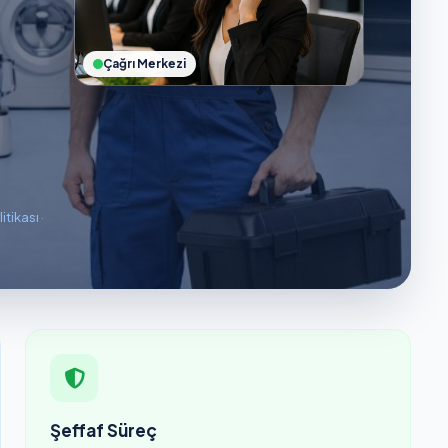
Çağrı Merkezi
litikası
·
Şeffaf Süreç