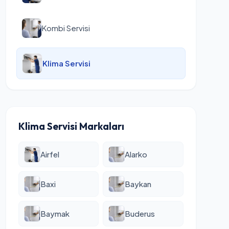
Kombi Servisi
Klima Servisi
Klima Servisi Markaları
Airfel
Alarko
Baxi
Baykan
Baymak
Buderus