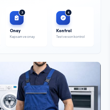
3
4
Onay
Kontrol
Kapsam ve onay
Test ve son kontrol