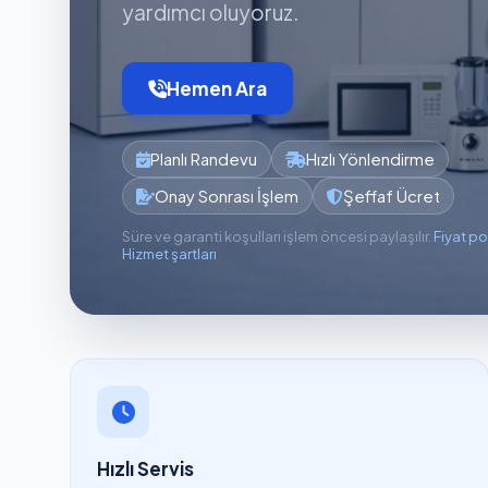
yardımcı oluyoruz.
Hemen Ara
Planlı Randevu
Hızlı Yönlendirme
Onay Sonrası İşlem
Şeffaf Ücret
Süre ve garanti koşulları işlem öncesi paylaşılır.
Fiyat po
Hizmet şartları
Hızlı Servis