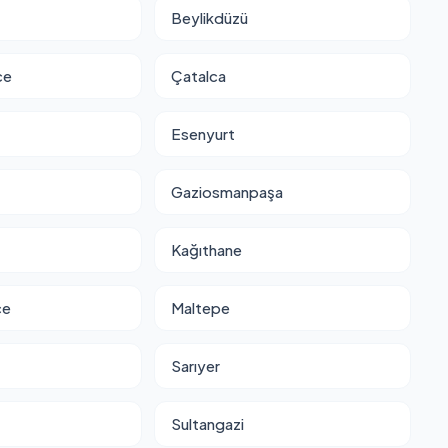
Beylikdüzü
ce
Çatalca
Esenyurt
Gaziosmanpaşa
Kağıthane
ce
Maltepe
Sarıyer
Sultangazi