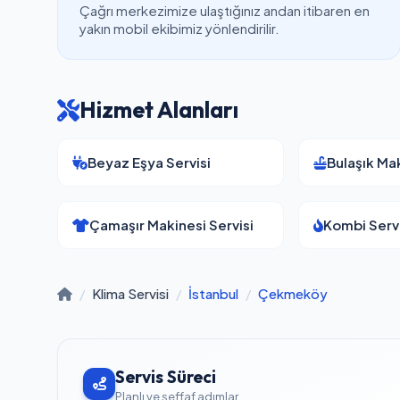
Çağrı merkezimize ulaştığınız andan itibaren en
yakın mobil ekibimiz yönlendirilir.
Hizmet Alanları
Beyaz Eşya Servisi
Bulaşık Mak
Çamaşır Makinesi Servisi
Kombi Servi
/
Klima Servisi
/
İstanbul
/
Çekmeköy
Servis Süreci
Planlı ve şeffaf adımlar