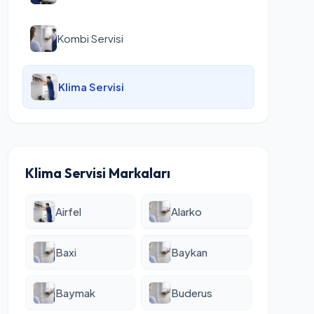
Kombi Servisi
Klima Servisi
Klima Servisi Markaları
Airfel
Alarko
Baxi
Baykan
Baymak
Buderus