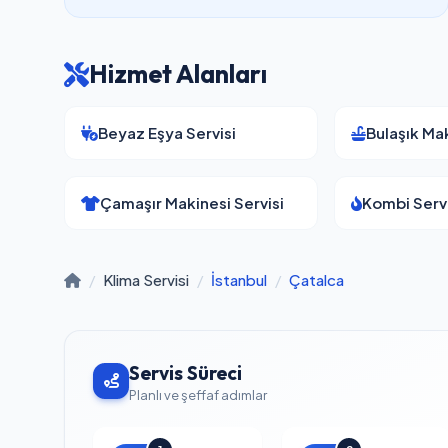
Hizmet Alanları
Beyaz Eşya Servisi
Bulaşık Mak
Çamaşır Makinesi Servisi
Kombi Servi
/
Klima Servisi
/
İstanbul
/
Çatalca
Servis Süreci
Planlı ve şeffaf adımlar