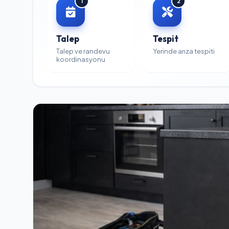
1
2
Talep
Tespit
Talep ve randevu
Yerinde arıza tespiti
koordinasyonu