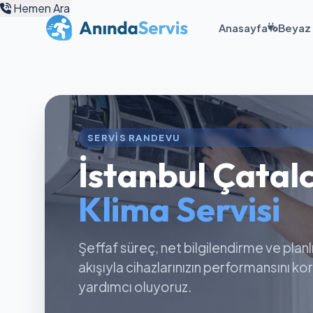
Hemen Ara
Anasayfa
Beyaz 
SERVIS RANDEVU
İstanbul Çatal
Klima Servisi
Şeffaf süreç, net bilgilendirme ve planl
akışıyla cihazlarınızın performansını k
yardımcı oluyoruz.