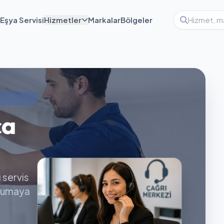
Eşya Servisi
Hizmetler
Markalar
Bölgeler
ca
ı servis
orumaya