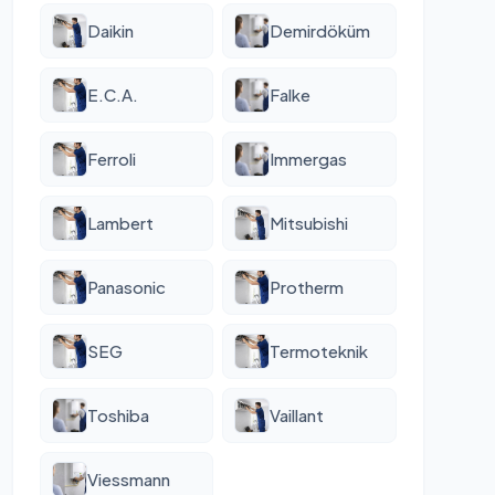
Daikin
Demirdöküm
E.C.A.
Falke
Ferroli
Immergas
Lambert
Mitsubishi
Panasonic
Protherm
SEG
Termoteknik
Toshiba
Vaillant
Viessmann