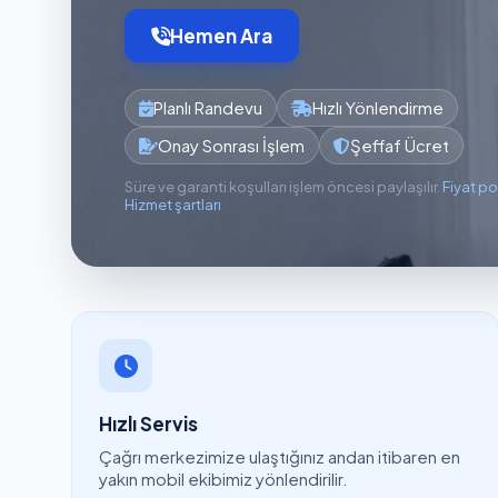
Hemen Ara
Planlı Randevu
Hızlı Yönlendirme
Onay Sonrası İşlem
Şeffaf Ücret
Süre ve garanti koşulları işlem öncesi paylaşılır.
Fiyat po
Hizmet şartları
Hızlı Servis
Çağrı merkezimize ulaştığınız andan itibaren en
yakın mobil ekibimiz yönlendirilir.