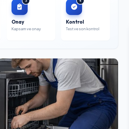
3
4
Onay
Kontrol
Kapsam ve onay
Test ve son kontrol