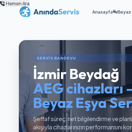
Hemen Ara
Anasayfa
Beyaz 
SERVIS RANDEVU
İzmir Beydağ
AEG cihazları 
Beyaz Eşya Ser
Şeffaf süreç, net bilgilendirme ve planl
akışıyla cihazlarınızın performansını k