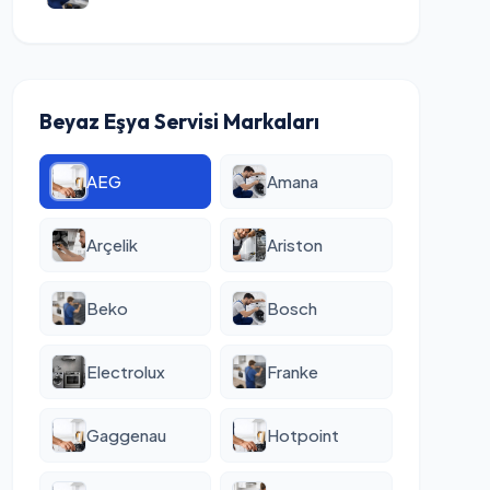
Beyaz Eşya Servisi Markaları
AEG
Amana
Arçelik
Ariston
Beko
Bosch
Electrolux
Franke
Gaggenau
Hotpoint