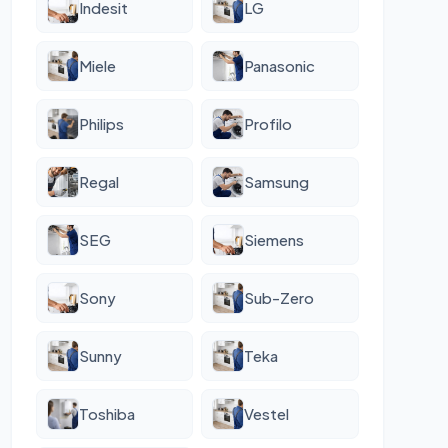
Indesit
LG
Miele
Panasonic
Philips
Profilo
Regal
Samsung
SEG
Siemens
Sony
Sub-Zero
Sunny
Teka
Toshiba
Vestel