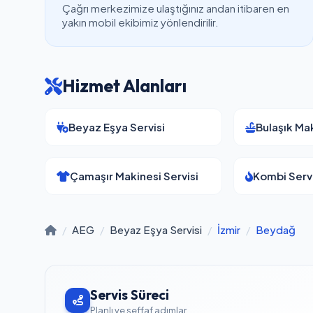
Çağrı merkezimize ulaştığınız andan itibaren en
yakın mobil ekibimiz yönlendirilir.
Hizmet Alanları
Beyaz Eşya Servisi
Bulaşık Mak
Çamaşır Makinesi Servisi
Kombi Servi
/
AEG
/
Beyaz Eşya Servisi
/
İzmir
/
Beydağ
Servis Süreci
Planlı ve şeffaf adımlar