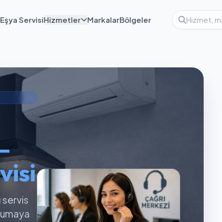
Eşya Servisi
Hizmetler
Markalar
Bölgeler
—
visi
ı servis
orumaya