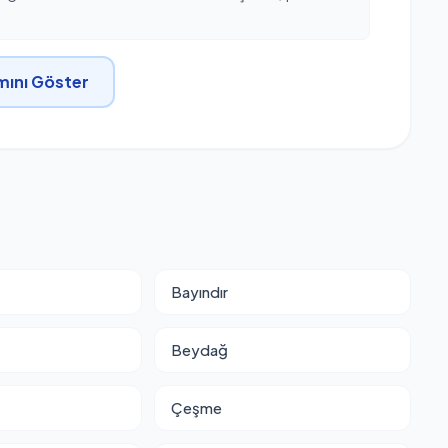
ını Göster
Bayındır
Beydağ
Çeşme