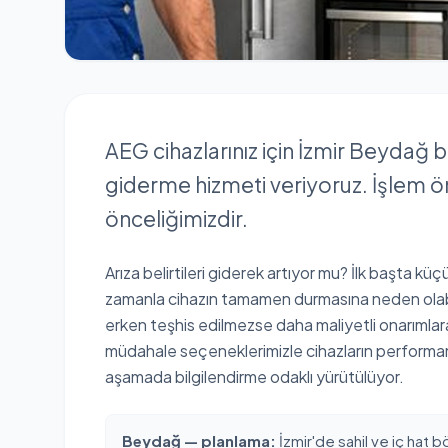
AEG cihazlarınız için İzmir Beydağ 
giderme hizmeti veriyoruz. İşlem ön
önceliğimizdir.
Arıza belirtileri giderek artıyor mu? İlk başta kü
zamanla cihazın tamamen durmasına neden olabil
erken teşhis edilmezse daha maliyetli onarımlara
müdahale seçeneklerimizle cihazların performa
aşamada bilgilendirme odaklı yürütülüyor.
Beydağ — planlama:
İzmir'de sahil ve iç hat b