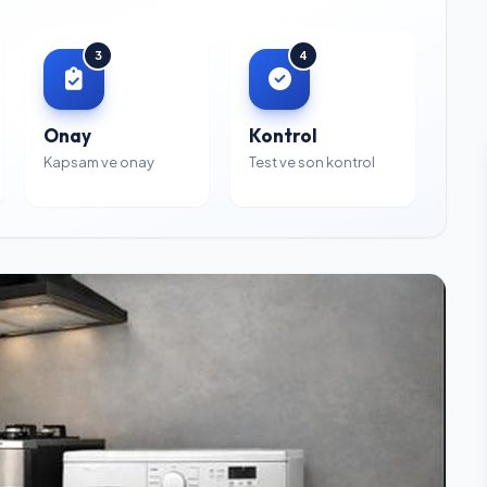
3
4
Onay
Kontrol
Kapsam ve onay
Test ve son kontrol