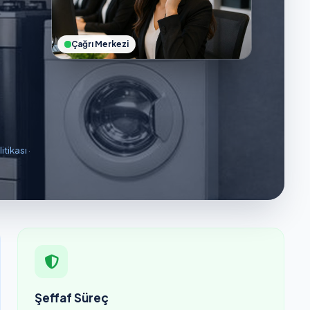
Çağrı Merkezi
litikası
·
Şeffaf Süreç