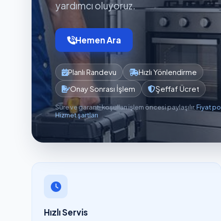
yardımcı oluyoruz.
Hemen Ara
Planlı Randevu
Hızlı Yönlendirme
Onay Sonrası İşlem
Şeffaf Ücret
Süre ve garanti koşulları işlem öncesi paylaşılır.
Fiyat po
Hizmet şartları
Hızlı Servis