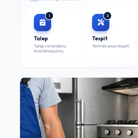
1
2
Talep
Tespit
Talep ve randevu
Yerinde arıza tespiti
koordinasyonu