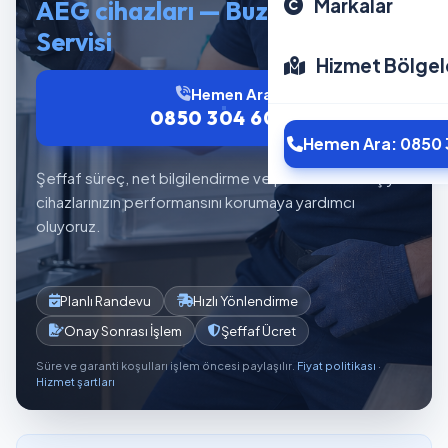
Markalar
AEG cihazları — Buzdolabı
Servisi
Hizmet Bölgel
Hemen Ara
0850 304 6012
Hemen Ara: 0850 
Şeffaf süreç, net bilgilendirme ve planlı servis akışıyla
cihazlarınızın performansını korumaya yardımcı
oluyoruz.
Planlı Randevu
Hızlı Yönlendirme
Onay Sonrası İşlem
Şeffaf Ücret
Süre ve garanti koşulları işlem öncesi paylaşılır.
Fiyat politikası
·
Hizmet şartları