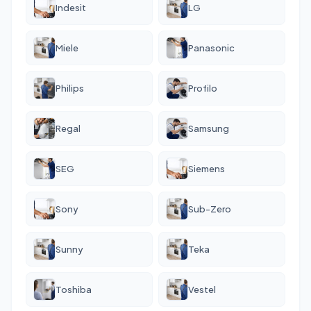
Indesit
LG
Miele
Panasonic
Philips
Profilo
Regal
Samsung
SEG
Siemens
Sony
Sub-Zero
Sunny
Teka
Toshiba
Vestel