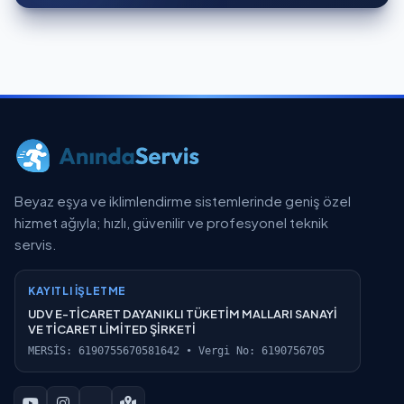
Beyaz eşya ve iklimlendirme sistemlerinde geniş özel
hizmet ağıyla; hızlı, güvenilir ve profesyonel teknik
servis.
KAYITLI İŞLETME
UDV E-TİCARET DAYANIKLI TÜKETİM MALLARI SANAYİ
VE TİCARET LİMİTED ŞİRKETİ
MERSİS: 6190755670581642 • Vergi No: 6190756705