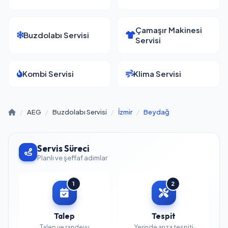
Çamaşır Makinesi
Buzdolabı Servisi
Servisi
Kombi Servisi
Klima Servisi
/
AEG
/
Buzdolabı Servisi
/
İzmir
/
Beydağ
Servis Süreci
Planlı ve şeffaf adımlar
1
2
Talep
Tespit
Talep ve randevu
Yerinde arıza tespiti