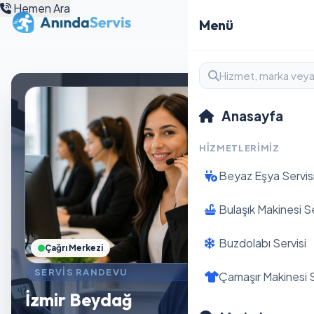
Hemen Ara
Menü
Anasayfa
HIZMETLERIMIZ
Beyaz Eşya Servis
Bulaşık Makinesi Se
Buzdolabı Servisi
Çağrı Merkezi
SERVIS RANDEVU
Çamaşır Makinesi S
İzmir Beydağ