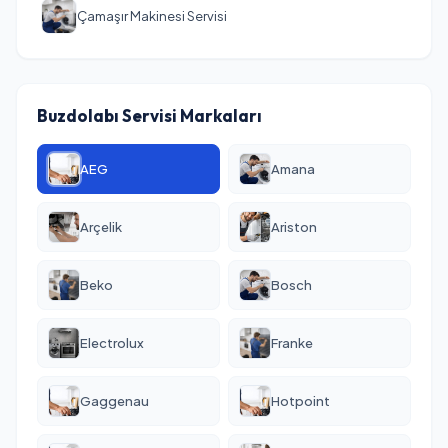
Çamaşır Makinesi Servisi
Buzdolabı Servisi Markaları
AEG
Amana
Arçelik
Ariston
Beko
Bosch
Electrolux
Franke
Gaggenau
Hotpoint