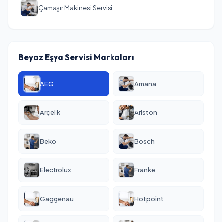
Çamaşır Makinesi Servisi
Beyaz Eşya Servisi Markaları
AEG
Amana
Arçelik
Ariston
Beko
Bosch
Electrolux
Franke
Gaggenau
Hotpoint