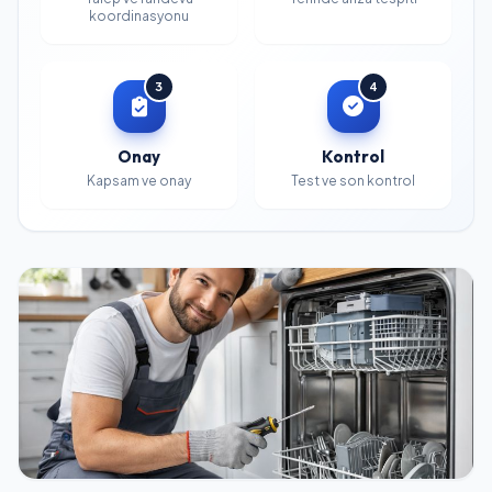
koordinasyonu
3
4
Onay
Kontrol
Kapsam ve onay
Test ve son kontrol