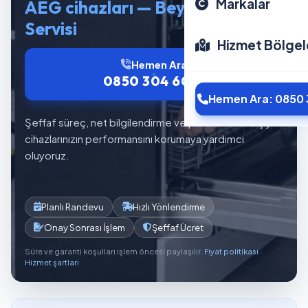
Markalar
AEG cihazları — Beyaz Eşya
Servisi
Hizmet Bölgel
Hemen Ara
0850 304 6012
Hemen Ara: 0850 
Şeffaf süreç, net bilgilendirme ve planlı servis akışıyla
cihazlarınızın performansını korumaya yardımcı
oluyoruz.
Planlı Randevu
Hızlı Yönlendirme
Onay Sonrası İşlem
Şeffaf Ücret
Süre ve garanti koşulları işlem öncesi paylaşılır.
Fiyat politikası
·
Hizmet şartları