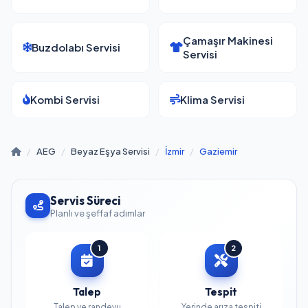
Çamaşır Makinesi
Buzdolabı Servisi
Servisi
Kombi Servisi
Klima Servisi
/
AEG
/
Beyaz Eşya Servisi
/
İzmir
/
Gaziemir
Servis Süreci
Planlı ve şeffaf adımlar
1
2
Talep
Tespit
Talep ve randevu
Yerinde arıza tespiti