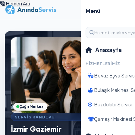
Hemen Ara
Menü
Anasayfa
HIZMETLERIMIZ
Beyaz Eşya Servis
Bulaşık Makinesi Se
Buzdolabı Servisi
Çağrı Merkezi
SERVIS RANDEVU
Çamaşır Makinesi S
İzmir Gaziemir