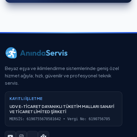
Beyaz eşya ve iklimlendirme sistemlerinde geniş özel
hizmet ağıyla; hızlı, güvenilir ve profesyonel teknik
servis.
KAYITLI İŞLETME
UDV E-TİCARET DAYANIKLI TÜKETİM MALLARI SANAYİ
VE TİCARET LİMİTED ŞİRKETİ
MERSİS: 6190755670581642 • Vergi No: 6190756705