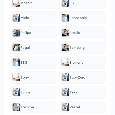
Indesit
LG
Miele
Panasonic
Philips
Profilo
Regal
Samsung
SEG
Siemens
Sony
Sub-Zero
Sunny
Teka
Toshiba
Vestel