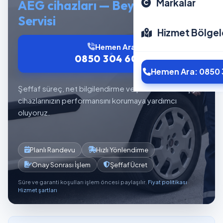
Markalar
AEG cihazları — Beyaz Eşya
Servisi
Hizmet Bölgel
Hemen Ara
0850 304 6012
Hemen Ara: 0850 
Şeffaf süreç, net bilgilendirme ve planlı servis akışıyla
cihazlarınızın performansını korumaya yardımcı
oluyoruz.
Planlı Randevu
Hızlı Yönlendirme
Onay Sonrası İşlem
Şeffaf Ücret
Süre ve garanti koşulları işlem öncesi paylaşılır.
Fiyat politikası
·
Hizmet şartları