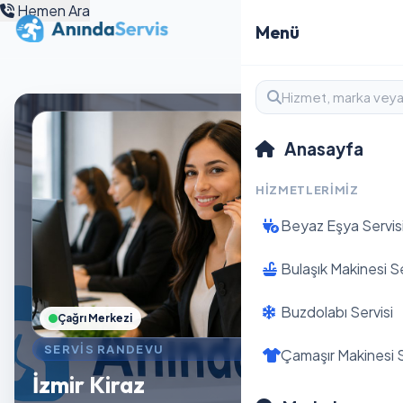
Hemen Ara
Menü
Anasayfa
HIZMETLERIMIZ
Beyaz Eşya Servis
Bulaşık Makinesi Se
Buzdolabı Servisi
Çağrı Merkezi
SERVIS RANDEVU
Çamaşır Makinesi S
İzmir Kiraz