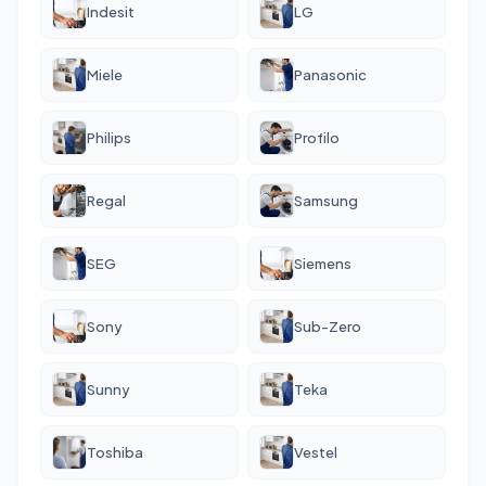
Indesit
LG
Miele
Panasonic
Philips
Profilo
Regal
Samsung
SEG
Siemens
Sony
Sub-Zero
Sunny
Teka
Toshiba
Vestel