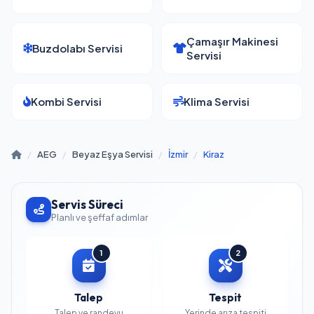
Çamaşır Makinesi
Buzdolabı Servisi
Servisi
Kombi Servisi
Klima Servisi
/
AEG
/
Beyaz Eşya Servisi
/
İzmir
/
Kiraz
Servis Süreci
Planlı ve şeffaf adımlar
1
2
Talep
Tespit
Talep ve randevu
Yerinde arıza tespiti