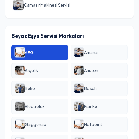
Çamaşır Makinesi Servisi
Beyaz Eşya Servisi Markaları
AEG
Amana
Arçelik
Ariston
Beko
Bosch
Electrolux
Franke
Gaggenau
Hotpoint