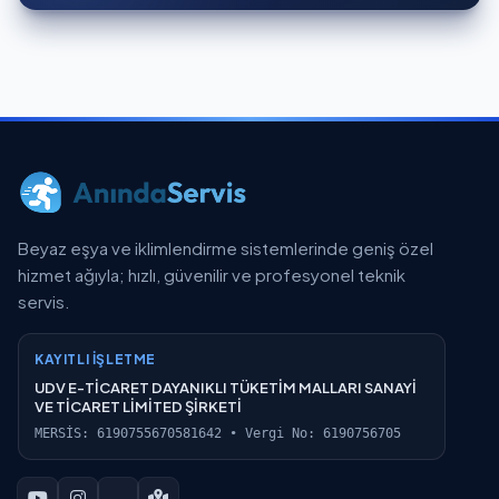
Beyaz eşya ve iklimlendirme sistemlerinde geniş özel
hizmet ağıyla; hızlı, güvenilir ve profesyonel teknik
servis.
KAYITLI İŞLETME
UDV E-TİCARET DAYANIKLI TÜKETİM MALLARI SANAYİ
VE TİCARET LİMİTED ŞİRKETİ
MERSİS: 6190755670581642 • Vergi No: 6190756705