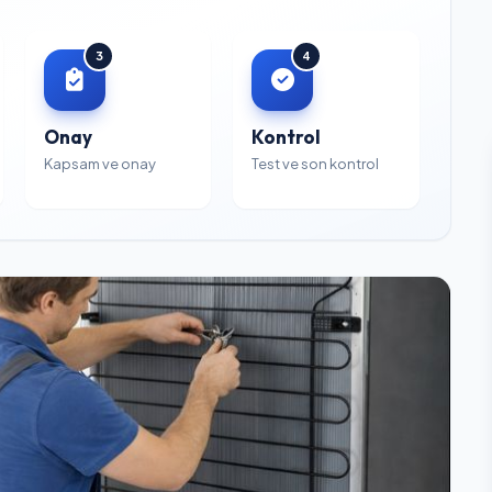
3
4
Onay
Kontrol
Kapsam ve onay
Test ve son kontrol