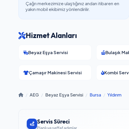
Çağrı merkezimize ulaştığınız andan itibaren en
yakın mobil ekibimiz yönlendirilir.
Hizmet Alanları
Beyaz Eşya Servisi
Bulaşık Mak
Çamaşır Makinesi Servisi
Kombi Servi
/
AEG
/
Beyaz Eşya Servisi
/
Bursa
/
Yıldırım
Servis Süreci
Planlı ve şeffaf adımlar