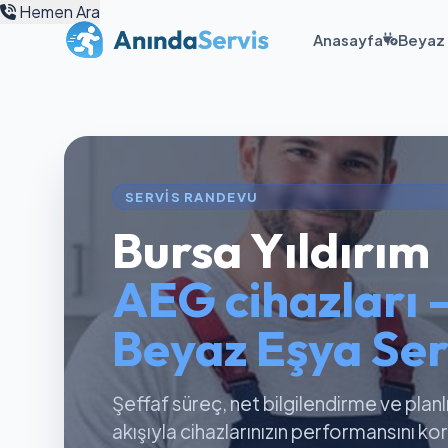
Hemen Ara
Anasayfa
Beyaz 
SERVIS RANDEVU
Bursa Yıldırım
AEG cihazları 
Beyaz Eşya Ser
Şeffaf süreç, net bilgilendirme ve planl
akışıyla cihazlarınızın performansını k