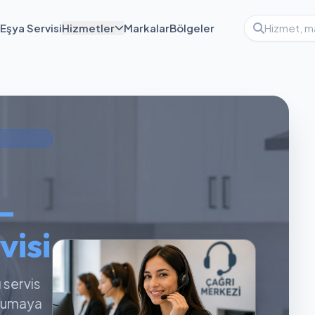
Eşya Servisi
Hizmetler
Markalar
Bölgeler
—
visi
ı servis
orumaya