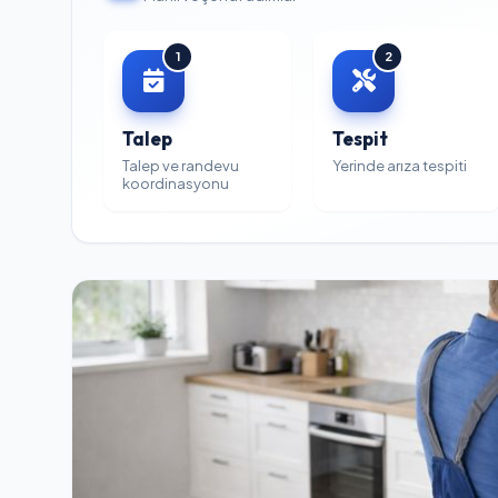
1
2
Talep
Tespit
Talep ve randevu
Yerinde arıza tespiti
koordinasyonu