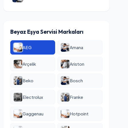
Beyaz Eşya Servisi Markaları
AEG
Amana
Arçelik
Ariston
Beko
Bosch
Electrolux
Franke
Gaggenau
Hotpoint