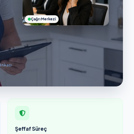
Çağrı Merkezi
litikası
·
Şeffaf Süreç