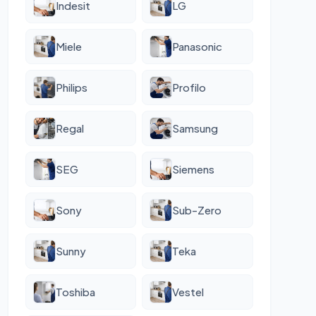
Indesit
LG
Miele
Panasonic
Philips
Profilo
Regal
Samsung
SEG
Siemens
Sony
Sub-Zero
Sunny
Teka
Toshiba
Vestel