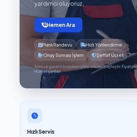
yardımcı oluyoruz.
Hemen Ara
Planlı Randevu
Hızlı Yönlendirme
Onay Sonrası İşlem
Şeffaf Ücret
Süre ve garanti koşulları işlem öncesi paylaşılır.
Fiyat po
Hizmet şartları
Hızlı Servis