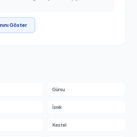
ını Göster
Gürsu
İznik
Kestel