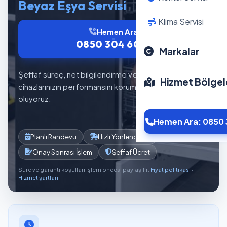
Beyaz Eşya Servisi
Klima Servisi
Hemen Ara
0850 304 6012
Markalar
Şeffaf süreç, net bilgilendirme ve planlı servis akışıyla
Hizmet Bölgel
cihazlarınızın performansını korumaya yardımcı
oluyoruz.
Hemen Ara: 0850 
Planlı Randevu
Hızlı Yönlendirme
Onay Sonrası İşlem
Şeffaf Ücret
Süre ve garanti koşulları işlem öncesi paylaşılır.
Fiyat politikası
·
Hizmet şartları