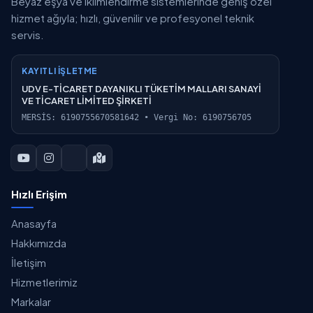
Beyaz eşya ve iklimlendirme sistemlerinde geniş özel
hizmet ağıyla; hızlı, güvenilir ve profesyonel teknik
servis.
KAYITLI İŞLETME
UDV E-TİCARET DAYANIKLI TÜKETİM MALLARI SANAYİ
VE TİCARET LİMİTED ŞİRKETİ
MERSİS: 6190755670581642 • Vergi No: 6190756705
Hızlı Erişim
Anasayfa
Hakkımızda
İletişim
Hizmetlerimiz
Markalar