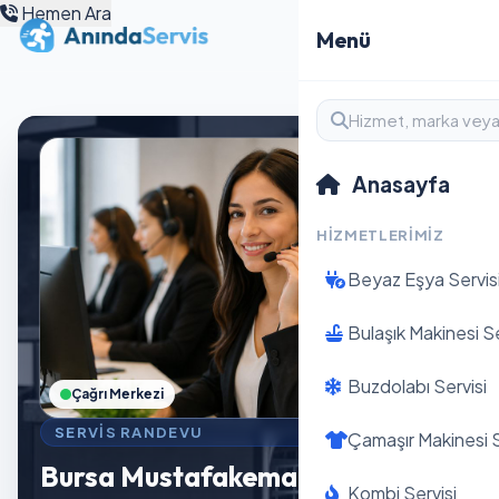
Hemen Ara
Menü
Anasayfa
HIZMETLERIMIZ
Beyaz Eşya Servis
Bulaşık Makinesi Se
Buzdolabı Servisi
Çağrı Merkezi
SERVIS RANDEVU
Çamaşır Makinesi S
Bursa Mustafakemalpaşa
Kombi Servisi