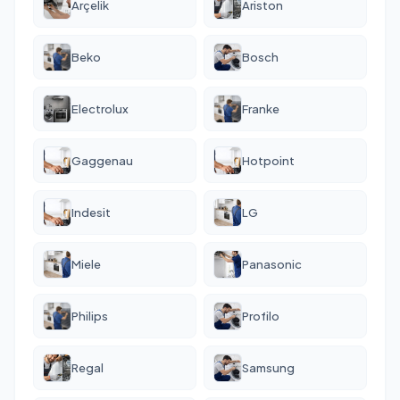
Arçelik
Ariston
Beko
Bosch
Electrolux
Franke
Gaggenau
Hotpoint
Indesit
LG
Miele
Panasonic
Philips
Profilo
Regal
Samsung