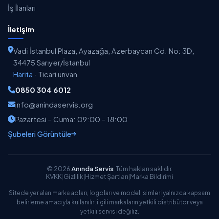
İş İlanları
İletişim
Vadi İstanbul Plaza, Ayazağa, Azerbaycan Cd. No: 3D,
34475 Sarıyer/İstanbul
Harita
·
Ticari unvan
0850 304 6012
info@anindaservis.org
Pazartesi – Cuma: 09:00 – 18:00
Şubeleri Görüntüle
© 2026
Anında Servis
. Tüm hakları saklıdır.
KVKK
|
Gizlilik
|
Hizmet Şartları
|
Marka Bildirimi
Sitede yer alan marka adları, logoları ve model isimleri yalnızca kapsam
belirleme amacıyla kullanılır; ilgili markaların yetkili distribütör veya
yetkili servisi değiliz.