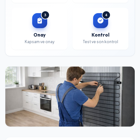
3
4
Onay
Kontrol
Kapsam ve onay
Test ve son kontrol