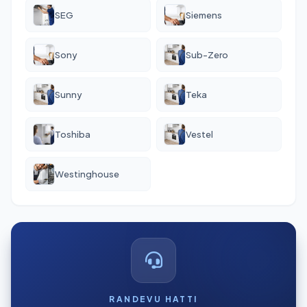
SEG
Siemens
Sony
Sub-Zero
Sunny
Teka
Toshiba
Vestel
Westinghouse
RANDEVU HATTI