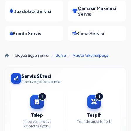
Çamaşır Makinesi
Buzdolabı Servisi
Servisi
Kombi Servisi
Klima Servisi
/
Beyaz Eşya Servisi
/
Bursa
/
Mustafakemalpaşa
Servis Süreci
Planlı ve şeffaf adımlar
1
2
Talep
Tespit
Talep ve randevu
Yerinde arıza tespiti
koordinasyonu