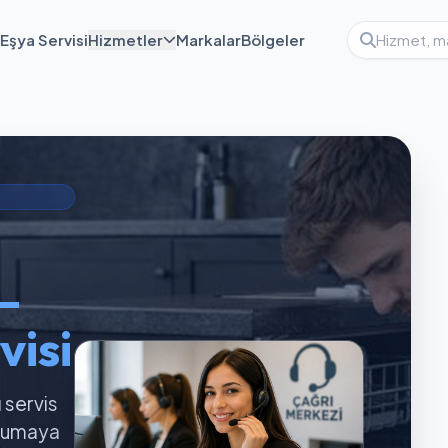
Eşya Servisi
Hizmetler
Markalar
Bölgeler
—
visi
ı servis
orumaya