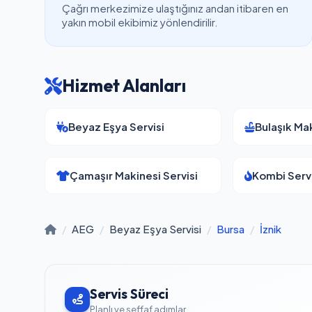
Çağrı merkezimize ulaştığınız andan itibaren en
yakın mobil ekibimiz yönlendirilir.
Hizmet Alanları
Beyaz Eşya Servisi
Bulaşık Mak
Çamaşır Makinesi Servisi
Kombi Servi
/
AEG
/
Beyaz Eşya Servisi
/
Bursa
/
İznik
Servis Süreci
Planlı ve şeffaf adımlar