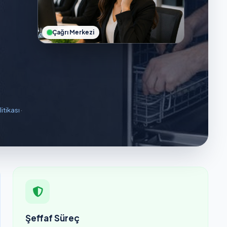
Çağrı Merkezi
litikası
·
Şeffaf Süreç