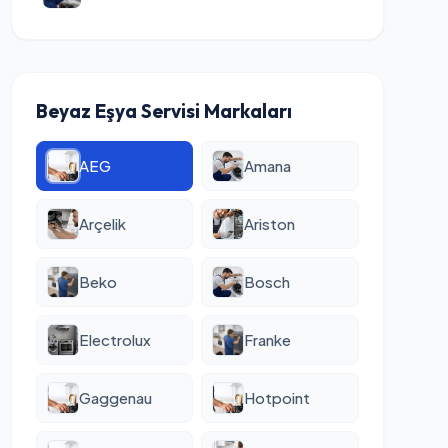
Beyaz Eşya Servisi Markaları
AEG
Amana
Arçelik
Ariston
Beko
Bosch
Electrolux
Franke
Gaggenau
Hotpoint