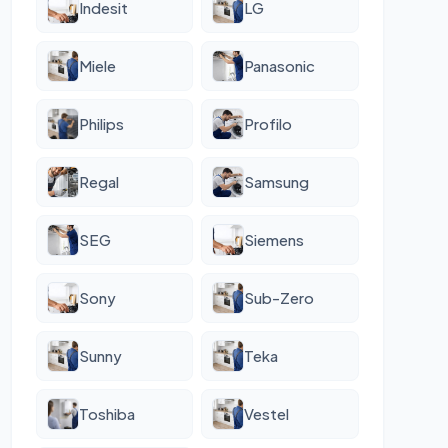
Indesit
LG
Miele
Panasonic
Philips
Profilo
Regal
Samsung
SEG
Siemens
Sony
Sub-Zero
Sunny
Teka
Toshiba
Vestel