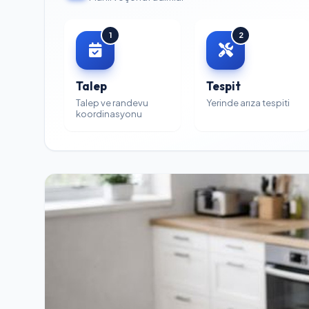
1
2
Talep
Tespit
Talep ve randevu
Yerinde arıza tespiti
koordinasyonu