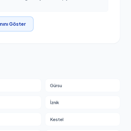
ını Göster
Gürsu
İznik
Kestel