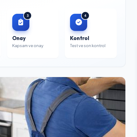
3
4
Onay
Kontrol
Kapsam ve onay
Test ve son kontrol