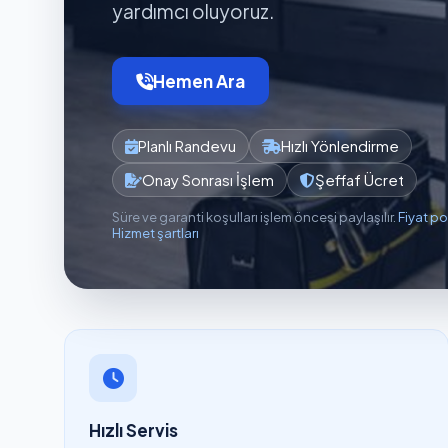
yardımcı oluyoruz.
Hemen Ara
Planlı Randevu
Hızlı Yönlendirme
Onay Sonrası İşlem
Şeffaf Ücret
Süre ve garanti koşulları işlem öncesi paylaşılır.
Fiyat po
Hizmet şartları
Hızlı Servis