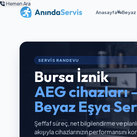
Hemen Ara
Anasayfa
Beyaz 
SERVIS RANDEVU
Bursa İznik
AEG cihazları 
Beyaz Eşya Ser
Şeffaf süreç, net bilgilendirme ve planl
akışıyla cihazlarınızın performansını k