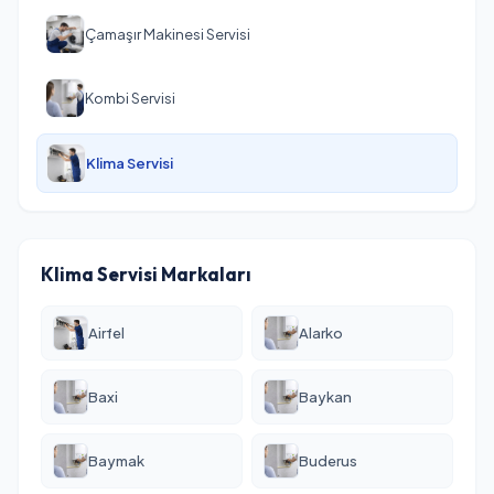
Çamaşır Makinesi Servisi
Kombi Servisi
Klima Servisi
Klima Servisi Markaları
Airfel
Alarko
Baxi
Baykan
Baymak
Buderus