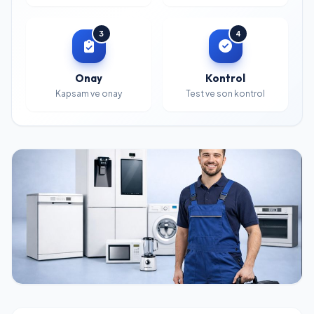
3
4
Onay
Kontrol
Kapsam ve onay
Test ve son kontrol