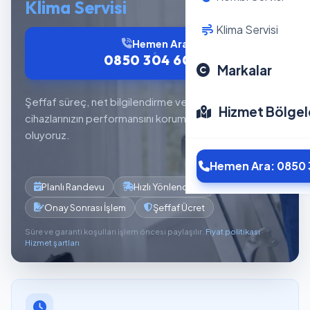
Klima Servisi
Klima Servisi
Hemen Ara
0850 304 6012
Markalar
Şeffaf süreç, net bilgilendirme ve planlı servis akışıyla
Hizmet Bölgel
cihazlarınızın performansını korumaya yardımcı
oluyoruz.
Hemen Ara: 0850 
Planlı Randevu
Hızlı Yönlendirme
Onay Sonrası İşlem
Şeffaf Ücret
Süre ve garanti koşulları işlem öncesi paylaşılır.
Fiyat politikası
·
Hizmet şartları