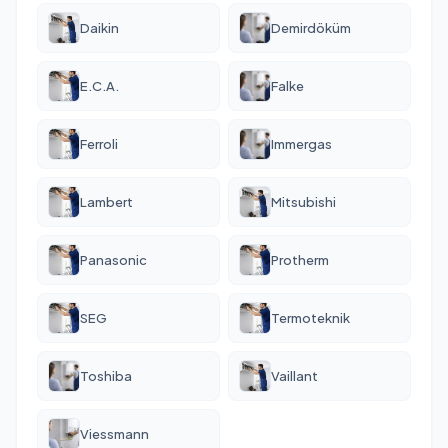
Daikin
Demirdöküm
E.C.A.
Falke
Ferroli
Immergas
Lambert
Mitsubishi
Panasonic
Protherm
SEG
Termoteknik
Toshiba
Vaillant
Viessmann