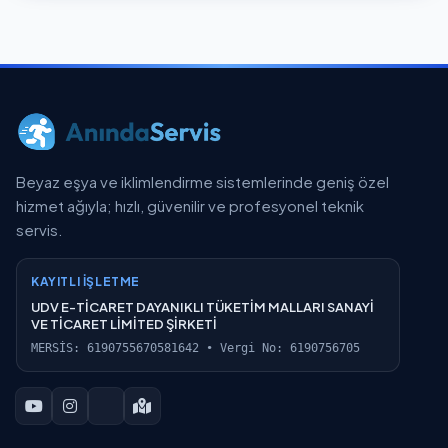
Beyaz eşya ve iklimlendirme sistemlerinde geniş özel
hizmet ağıyla; hızlı, güvenilir ve profesyonel teknik
servis.
KAYITLI İŞLETME
UDV E-TİCARET DAYANIKLI TÜKETİM MALLARI SANAYİ
VE TİCARET LİMİTED ŞİRKETİ
MERSİS: 6190755670581642 • Vergi No: 6190756705