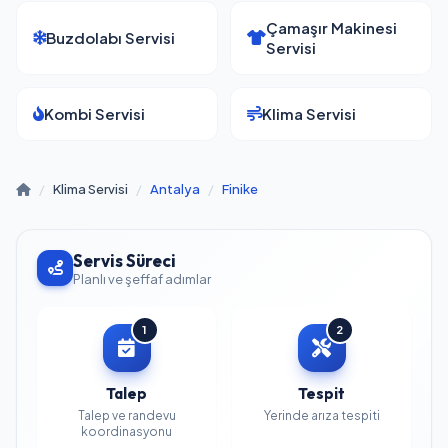
Çamaşır Makinesi
Buzdolabı Servisi
Servisi
Kombi Servisi
Klima Servisi
/
Klima Servisi
/
Antalya
/
Finike
Servis Süreci
Planlı ve şeffaf adımlar
1
2
Talep
Tespit
Talep ve randevu
Yerinde arıza tespiti
koordinasyonu