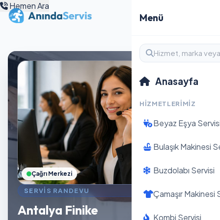
Hemen Ara
Menü
Anasayfa
HIZMETLERIMIZ
Beyaz Eşya Servis
Bulaşık Makinesi Se
Buzdolabı Servisi
Çağrı Merkezi
SERVIS RANDEVU
Çamaşır Makinesi S
Antalya Finike
Kombi Servisi