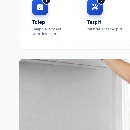
1
2
Talep
Tespit
Talep ve randevu
Yerinde arıza tespiti
koordinasyonu