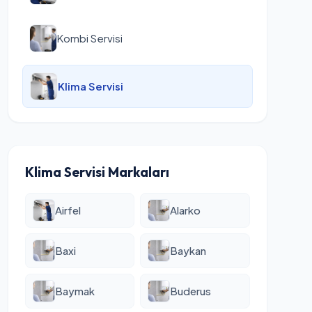
Kombi Servisi
Klima Servisi
Klima Servisi Markaları
Airfel
Alarko
Baxi
Baykan
Baymak
Buderus