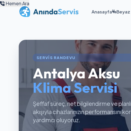
Hemen Ara
Anasayfa
Beyaz 
SERVIS RANDEVU
Antalya Aksu
Klima Servisi
Şeffaf süreç, net bilgilendirme ve planl
akışıyla cihazlarınızın performansını k
yardımcı oluyoruz.