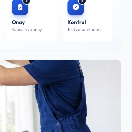
3
4
Onay
Kontrol
Kapsam ve onay
Test ve son kontrol