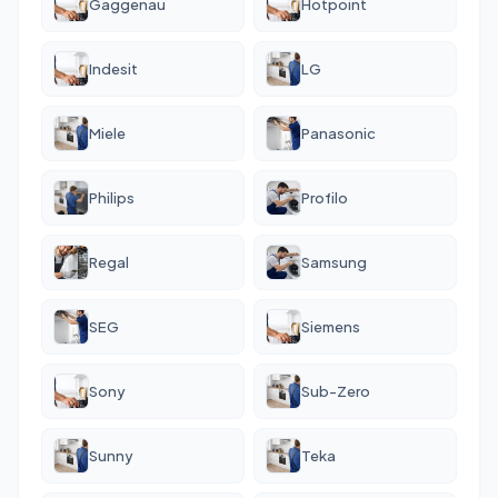
Gaggenau
Hotpoint
Indesit
LG
Miele
Panasonic
Philips
Profilo
Regal
Samsung
SEG
Siemens
Sony
Sub-Zero
Sunny
Teka