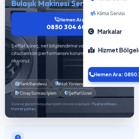
Bulaşık Makinesi Servisi
Klima Servisi
Hemen Ara
0850 304 6012
Markalar
Şeffaf süreç, net bilgilendirme ve planlı servis akışıyla
Hizmet Bölgel
cihazlarınızın performansını korumaya yardımcı
oluyoruz.
Hemen Ara: 0850 
Planlı Randevu
Hızlı Yönlendirme
Onay Sonrası İşlem
Şeffaf Ücret
Süre ve garanti koşulları işlem öncesi paylaşılır.
Fiyat politikası
·
Hizmet şartları