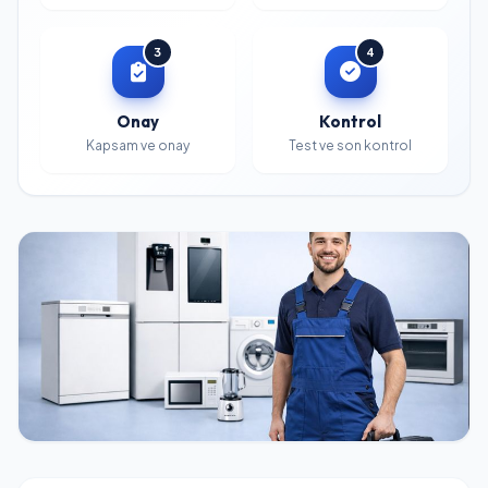
3
4
Onay
Kontrol
Kapsam ve onay
Test ve son kontrol