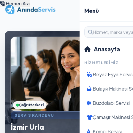
Hemen Ara
Menü
Anasayfa
HIZMETLERIMIZ
Beyaz Eşya Servis
Bulaşık Makinesi Se
Buzdolabı Servisi
Çağrı Merkezi
SERVIS RANDEVU
Çamaşır Makinesi S
İzmir Urla
Kombi Servisi