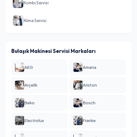
Kombi Servisi
Klima Servisi
Bulaşık Makinesi Servisi Markaları
AEG
Amana
Arçelik
Ariston
Beko
Bosch
Electrolux
Franke