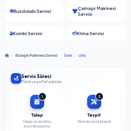
Çamaşır Makinesi
Buzdolabı Servisi
Servisi
Kombi Servisi
Klima Servisi
/
Bulaşık Makinesi Servisi
/
İzmir
/
Urla
Servis Süreci
Planlı ve şeffaf adımlar
1
2
Talep
Tespit
Talep ve randevu
Yerinde arıza tespiti
koordinasyonu