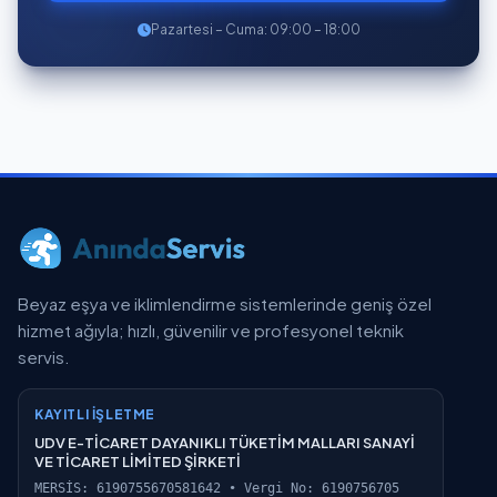
Pazartesi – Cuma: 09:00 – 18:00
Beyaz eşya ve iklimlendirme sistemlerinde geniş özel
hizmet ağıyla; hızlı, güvenilir ve profesyonel teknik
servis.
KAYITLI İŞLETME
UDV E-TİCARET DAYANIKLI TÜKETİM MALLARI SANAYİ
VE TİCARET LİMİTED ŞİRKETİ
MERSİS: 6190755670581642 • Vergi No: 6190756705