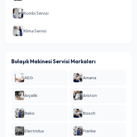
Kombi Servisi
Klima Servisi
Bulaşık Makinesi Servisi Markaları
AEG
Amana
Arçelik
Ariston
Beko
Bosch
Electrolux
Franke