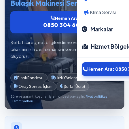
Bulaşık Makinesi Servisi
Klima Servisi
Hemen Ara
0850 304 6012
Markalar
Şeffaf süreç, net bilgilendirme ve planlı servis akışıyla
Hizmet Bölgel
cihazlarınızın performansını korumaya yardımcı
oluyoruz.
Hemen Ara: 0850 
Planlı Randevu
Hızlı Yönlendirme
Onay Sonrası İşlem
Şeffaf Ücret
Süre ve garanti koşulları işlem öncesi paylaşılır.
Fiyat politikası
·
Hizmet şartları