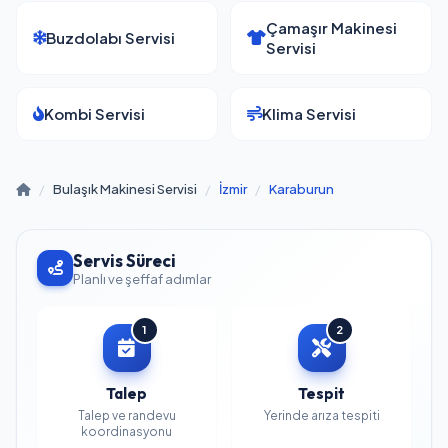
Çamaşır Makinesi
Buzdolabı Servisi
Servisi
Kombi Servisi
Klima Servisi
/
Bulaşık Makinesi Servisi
/
İzmir
/
Karaburun
Servis Süreci
Planlı ve şeffaf adımlar
1
2
Talep
Tespit
Talep ve randevu
Yerinde arıza tespiti
koordinasyonu