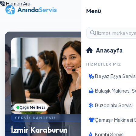
Hemen Ara
Menü
Anasayfa
HIZMETLERIMIZ
Beyaz Eşya Servis
Bulaşık Makinesi Se
Buzdolabı Servisi
Çağrı Merkezi
SERVIS RANDEVU
Çamaşır Makinesi S
İzmir Karaburun
Kombi Servisi