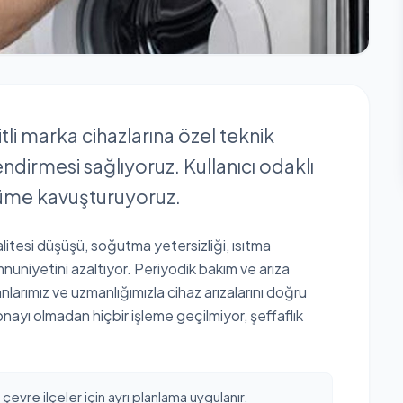
i marka cihazlarına özel teknik
ndirmesi sağlıyoruz. Kullanıcı odaklı
özüme kavuşturuyoruz.
alitesi düşüşü, soğutma yetersizliği, ısıtma
nuniyetini azaltıyor. Periyodik bakım ve arıza
nlarımız ve uzmanlığımızla cihaz arızalarını doğru
 onayı olmadan hiçbir işleme geçilmiyor, şeffaflık
vre ilçeler için ayrı planlama uygulanır.