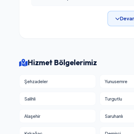
Devam
Hizmet Bölgelerimiz
Şehzadeler
Yunusemre
Salihli
Turgutlu
Alaşehir
Saruhanlı
Kırkağaç
Demirci