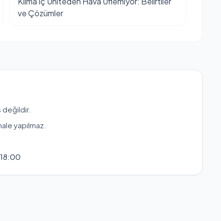
Klima İç Üniteden Hava Üflemiyor: Belirtiler
ve Çözümler
 değildir.
hale yapılmaz.
 18:00