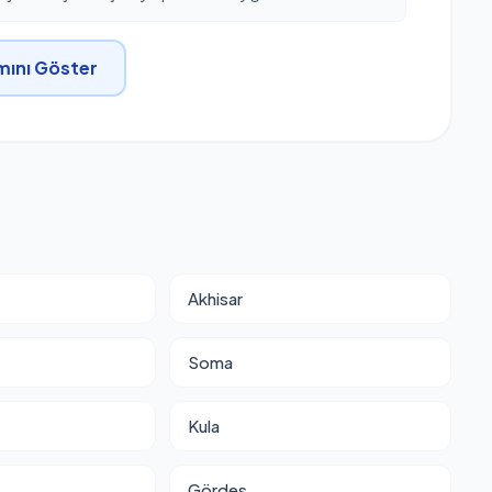
ını Göster
Akhisar
Soma
Kula
Gördes