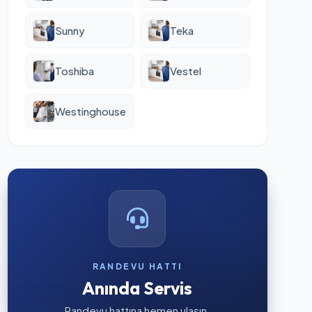
Sunny
Teka
Toshiba
Vestel
Westinghouse
RANDEVU HATTI
Anında Servis
Randevu hattına hemen ulaşın.