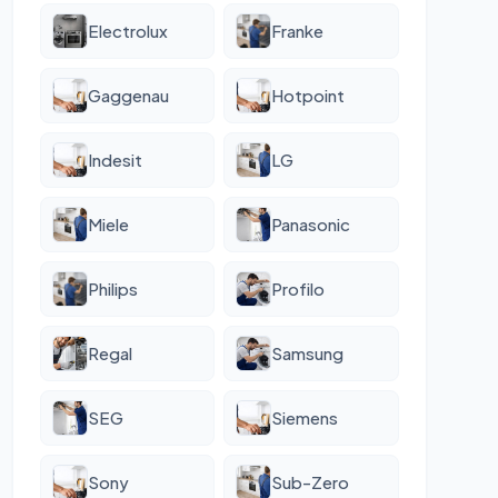
Electrolux
Franke
Gaggenau
Hotpoint
Indesit
LG
Miele
Panasonic
Philips
Profilo
Regal
Samsung
SEG
Siemens
Sony
Sub-Zero