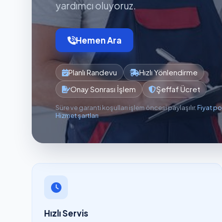
yardımcı oluyoruz.
Hemen Ara
Planlı Randevu
Hızlı Yönlendirme
Onay Sonrası İşlem
Şeffaf Ücret
Süre ve garanti koşulları işlem öncesi paylaşılır.
Fiyat po
Hizmet şartları
Hızlı Servis