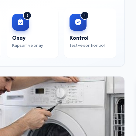
3
4
Onay
Kontrol
Kapsam ve onay
Test ve son kontrol