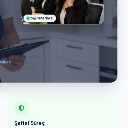
Çağrı Merkezi
litikası
·
Şeffaf Süreç