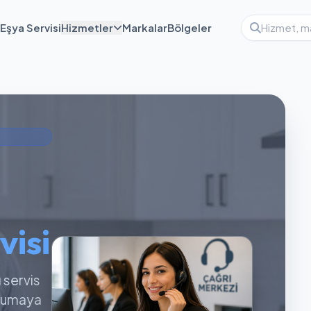
Eşya Servisi
Hizmetler
Markalar
Bölgeler
visi
ı servis
orumaya