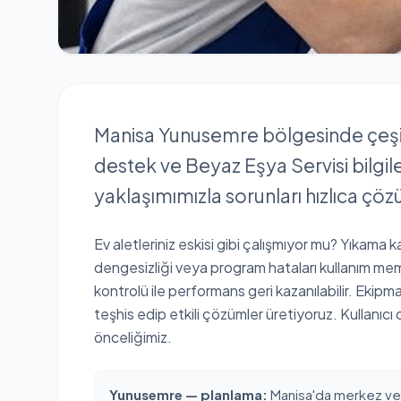
Manisa Yunusemre bölgesinde çeşitl
destek ve Beyaz Eşya Servisi bilgile
yaklaşımımızla sorunları hızlıca ç
Ev aletleriniz eskisi gibi çalışmıyor mu? Yıkama k
dengesizliği veya program hataları kullanım mem
kontrolü ile performans geri kazanılabilir. Ekipma
teşhis edip etkili çözümler üretiyoruz. Kullanıcı
önceliğimiz.
Yunusemre — planlama:
Manisa'da merkez ve çe