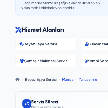
Çağrı merkezimize ulaştığınız andan itibaren en
yakın mobil ekibimiz yönlendirilir.
Hizmet Alanları
Beyaz Eşya Servisi
Bulaşık Mak
Çamaşır Makinesi Servisi
Kombi Servi
/
Beyaz Eşya Servisi
/
Manisa
/
Yunusemre
Servis Süreci
Planlı ve şeffaf adımlar