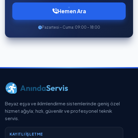
Hemen Ara
Pazartesi – Cuma: 09:00 – 18:00
Beyaz eşya ve iklimlendirme sistemlerinde geniş özel
hizmet ağıyla; hızlı, güvenilir ve profesyonel teknik
servis.
KAYITLI İŞLETME