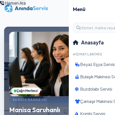
Hemen Ara
Menü
Anasayfa
HIZMETLERIMIZ
Beyaz Eşya Servis
Bulaşık Makinesi Se
Buzdolabı Servisi
Çağrı Merkezi
SERVIS RANDEVU
Çamaşır Makinesi S
Manisa Saruhanlı
Kombi Servisi