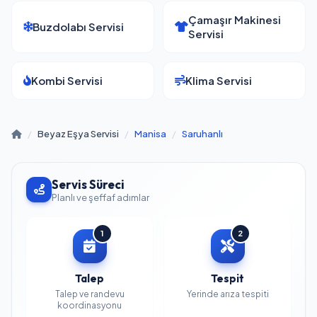
Çamaşır Makinesi
Buzdolabı Servisi
Servisi
Kombi Servisi
Klima Servisi
/
Beyaz Eşya Servisi
/
Manisa
/
Saruhanlı
Servis Süreci
Planlı ve şeffaf adımlar
1
2
Talep
Tespit
Talep ve randevu
Yerinde arıza tespiti
koordinasyonu