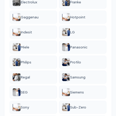
Electrolux
Franke
Gaggenau
Hotpoint
Indesit
LG
Miele
Panasonic
Philips
Profilo
Regal
Samsung
SEG
Siemens
Sony
Sub-Zero