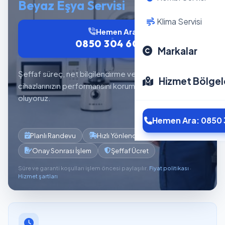
Beyaz Eşya Servisi
Klima Servisi
Hemen Ara
0850 304 6012
Markalar
Şeffaf süreç, net bilgilendirme ve planlı servis akışıyla
Hizmet Bölgel
cihazlarınızın performansını korumaya yardımcı
oluyoruz.
Hemen Ara: 0850 
Planlı Randevu
Hızlı Yönlendirme
Onay Sonrası İşlem
Şeffaf Ücret
Süre ve garanti koşulları işlem öncesi paylaşılır.
Fiyat politikası
·
Hizmet şartları