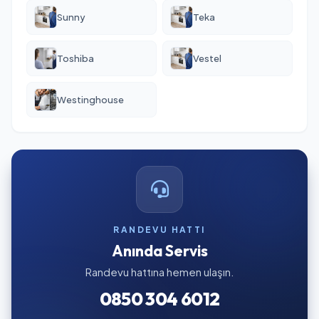
Sunny
Teka
Toshiba
Vestel
Westinghouse
RANDEVU HATTI
Anında Servis
Randevu hattına hemen ulaşın.
0850 304 6012