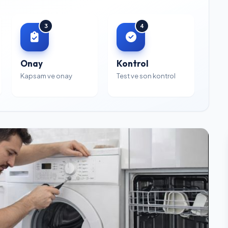
3
4
Onay
Kontrol
Kapsam ve onay
Test ve son kontrol