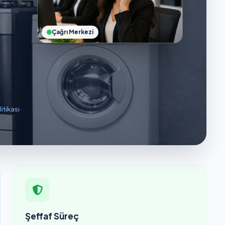
Çağrı Merkezi
litikası
·
Şeffaf Süreç