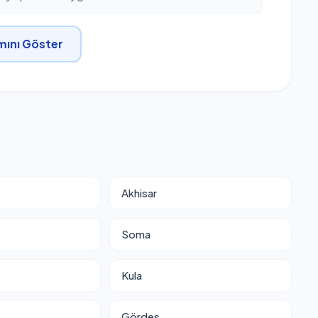
ını Göster
Akhisar
Soma
Kula
Gördes