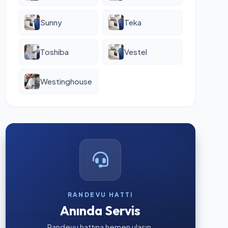
Sunny
Teka
Toshiba
Vestel
Westinghouse
RANDEVU HATTI
Anında Servis
Randevu hattına hemen ulaşın.