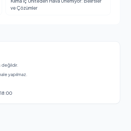
Klima İç Üniteden Hava Üflemiyor: Belirtiler
ve Çözümler
 değildir.
hale yapılmaz.
 18:00