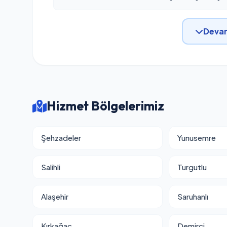
Devam
Hizmet Bölgelerimiz
Şehzadeler
Yunusemre
Salihli
Turgutlu
Alaşehir
Saruhanlı
Kırkağaç
Demirci