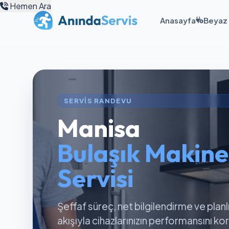
Hemen Ara
Anasayfa
Beyaz 
SERVIS RANDEVU
Manisa
Bulaşık Makine
Servisi
Şeffaf süreç, net bilgilendirme ve planl
akışıyla cihazlarınızın performansını k