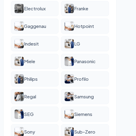
Electrolux
Franke
Gaggenau
Hotpoint
Indesit
LG
Miele
Panasonic
Philips
Profilo
Regal
Samsung
SEG
Siemens
Sony
Sub-Zero