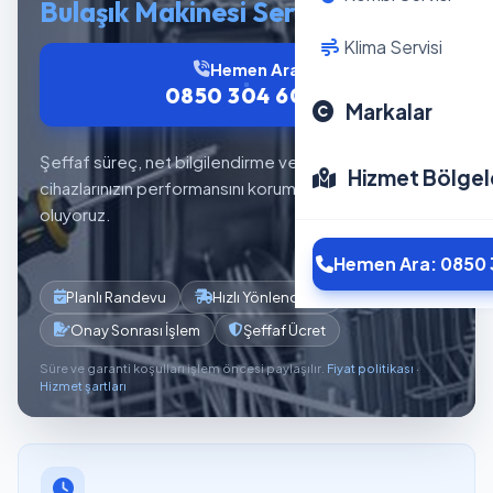
Bulaşık Makinesi Servisi
Klima Servisi
Hemen Ara
0850 304 6012
Markalar
Şeffaf süreç, net bilgilendirme ve planlı servis akışıyla
Hizmet Bölgel
cihazlarınızın performansını korumaya yardımcı
oluyoruz.
Hemen Ara: 0850 
Planlı Randevu
Hızlı Yönlendirme
Onay Sonrası İşlem
Şeffaf Ücret
Süre ve garanti koşulları işlem öncesi paylaşılır.
Fiyat politikası
·
Hizmet şartları