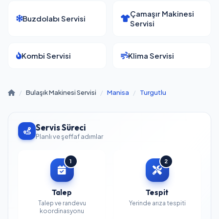
Çamaşır Makinesi
Buzdolabı Servisi
Servisi
Kombi Servisi
Klima Servisi
/
Bulaşık Makinesi Servisi
/
Manisa
/
Turgutlu
Servis Süreci
Planlı ve şeffaf adımlar
1
2
Talep
Tespit
Talep ve randevu
Yerinde arıza tespiti
koordinasyonu