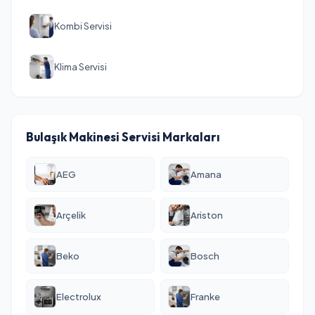
Kombi Servisi
Klima Servisi
Bulaşık Makinesi Servisi Markaları
AEG
Amana
Arçelik
Ariston
Beko
Bosch
Electrolux
Franke