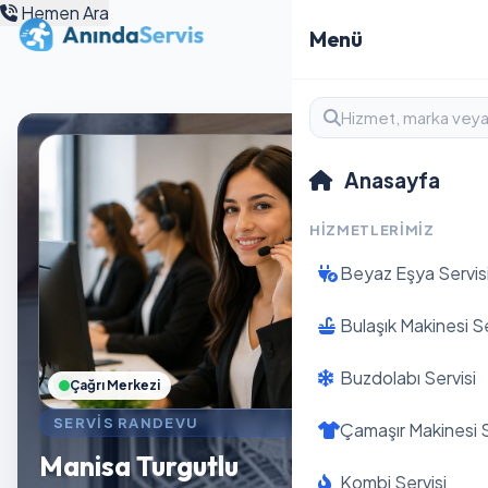
Hemen Ara
Menü
Anasayfa
HIZMETLERIMIZ
Beyaz Eşya Servis
Bulaşık Makinesi Se
Buzdolabı Servisi
Çağrı Merkezi
SERVIS RANDEVU
Çamaşır Makinesi S
Manisa Turgutlu
Kombi Servisi