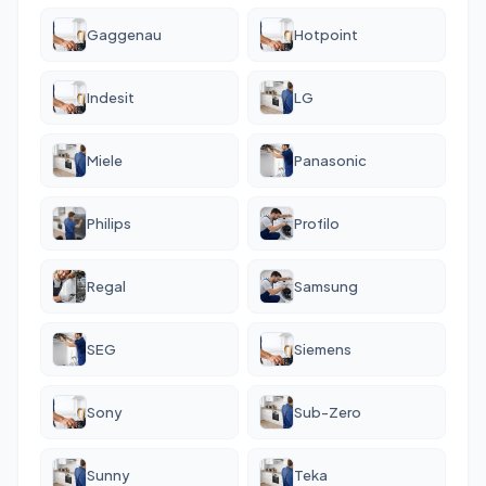
Gaggenau
Hotpoint
Indesit
LG
Miele
Panasonic
Philips
Profilo
Regal
Samsung
SEG
Siemens
Sony
Sub-Zero
Sunny
Teka