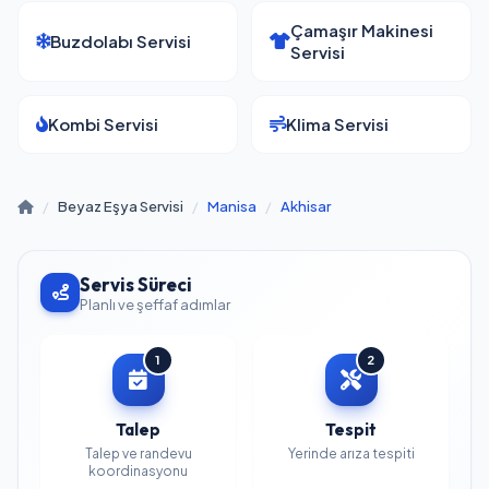
Çamaşır Makinesi
Buzdolabı Servisi
Servisi
Kombi Servisi
Klima Servisi
/
Beyaz Eşya Servisi
/
Manisa
/
Akhisar
Servis Süreci
Planlı ve şeffaf adımlar
1
2
Talep
Tespit
Talep ve randevu
Yerinde arıza tespiti
koordinasyonu