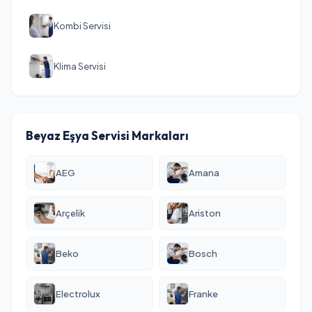
Kombi Servisi
Klima Servisi
Beyaz Eşya Servisi Markaları
AEG
Amana
Arçelik
Ariston
Beko
Bosch
Electrolux
Franke