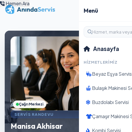
Hemen Ara
Menü
Anasayfa
HIZMETLERIMIZ
Beyaz Eşya Servis
Bulaşık Makinesi Se
Buzdolabı Servisi
Çağrı Merkezi
SERVIS RANDEVU
Çamaşır Makinesi S
Manisa Akhisar
Kombi Servisi