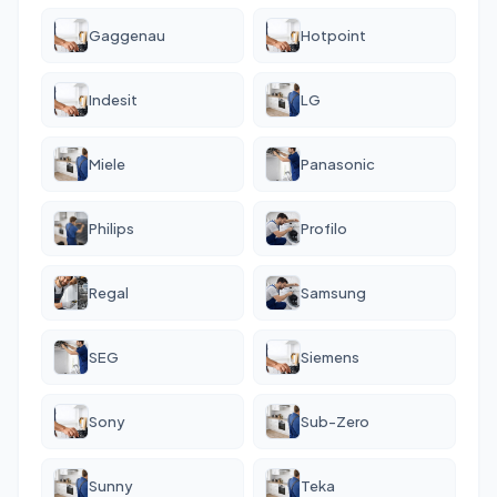
Gaggenau
Hotpoint
Indesit
LG
Miele
Panasonic
Philips
Profilo
Regal
Samsung
SEG
Siemens
Sony
Sub-Zero
Sunny
Teka