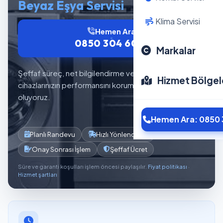
Beyaz Eşya Servisi
Klima Servisi
Hemen Ara
0850 304 6012
Markalar
Şeffaf süreç, net bilgilendirme ve planlı servis akışıyla
Hizmet Bölgel
cihazlarınızın performansını korumaya yardımcı
oluyoruz.
Hemen Ara: 0850 
Planlı Randevu
Hızlı Yönlendirme
Onay Sonrası İşlem
Şeffaf Ücret
Süre ve garanti koşulları işlem öncesi paylaşılır.
Fiyat politikası
·
Hizmet şartları