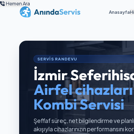
Hemen Ara
Anasayfa
H
SERVIS RANDEVU
İzmir Seferihis
Airfel cihazlar
Kombi Servisi
Şeffaf süreç, net bilgilendirme ve planl
akışıyla cihazlarınızın performansını k