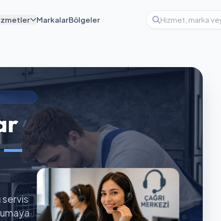
izmetler
Markalar
Bölgeler
ar
ı —
ı servis
orumaya