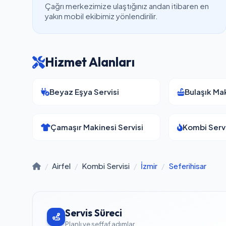
Çağrı merkezimize ulaştığınız andan itibaren en
yakın mobil ekibimiz yönlendirilir.
Hizmet Alanları
Beyaz Eşya Servisi
Bulaşık Mak
Çamaşır Makinesi Servisi
Kombi Servi
/
Airfel
/
Kombi Servisi
/
İzmir
/
Seferihisar
Servis Süreci
Planlı ve şeffaf adımlar