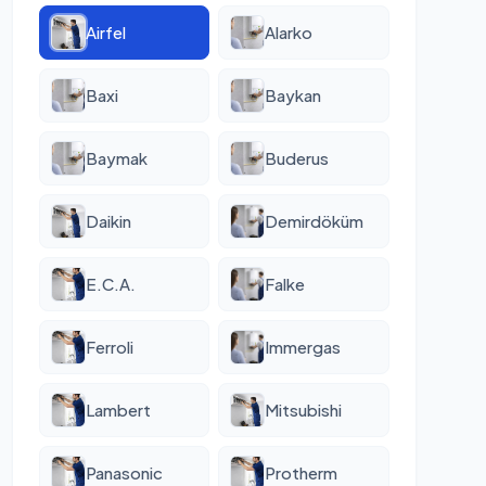
Airfel
Alarko
Baxi
Baykan
Baymak
Buderus
Daikin
Demirdöküm
E.C.A.
Falke
Ferroli
Immergas
Lambert
Mitsubishi
Panasonic
Protherm