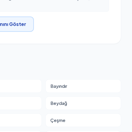
ını Göster
Bayındır
Beydağ
Çeşme