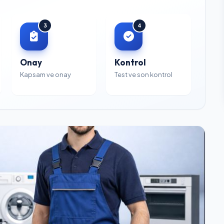
3
4
Onay
Kontrol
Kapsam ve onay
Test ve son kontrol