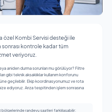
na özel Kombi Servisi desteği ile
em sonrası kontrole kadar tüm
zmet veriyoruz.
veya aniden durma sorunları mu görülüyor? Filtre
aları gibi teknik aksaklıklar kullanım konforunu
nüne geçilebilir. Ekip koordinasyonumuz ve rota
ize ediyoruz. Arıza tespitinden işlem sonrasına
t bölgelerinde randevu saatleri farklılaşabilir;