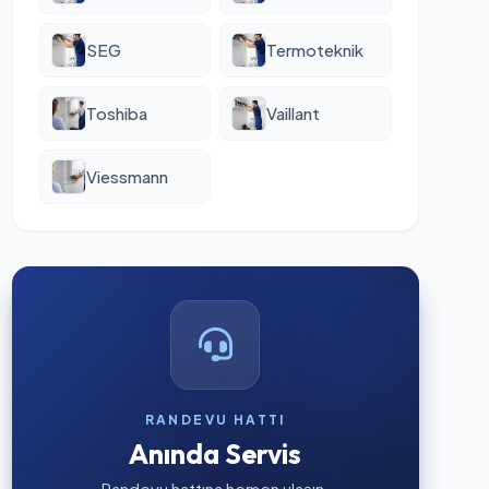
SEG
Termoteknik
Toshiba
Vaillant
Viessmann
RANDEVU HATTI
Anında Servis
Randevu hattına hemen ulaşın.