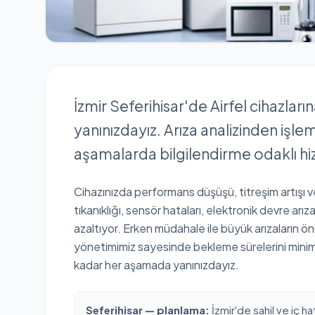
İzmir Seferihisar'de Airfel cihazları
yanınızdayız. Arıza analizinden işl
aşamalarda bilgilendirme odaklı hi
Cihazınızda performans düşüşü, titreşim artışı 
tıkanıklığı, sensör hataları, elektronik devre arız
azaltıyor. Erken müdahale ile büyük arızaların ö
yönetimimiz sayesinde bekleme sürelerini minim
kadar her aşamada yanınızdayız.
Seferihisar — planlama:
İzmir'de sahil ve iç ha