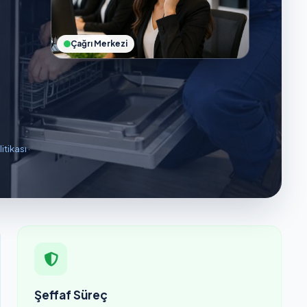
Çağrı Merkezi
litikası
·
Şeffaf Süreç