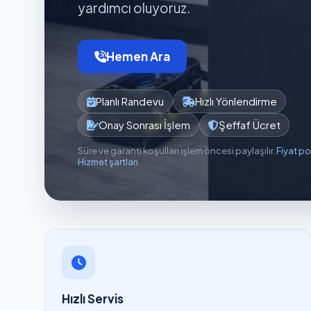
yardımcı oluyoruz.
Hemen Ara
Planlı Randevu
Hızlı Yönlendirme
Onay Sonrası İşlem
Şeffaf Ücret
Süre ve garanti koşulları işlem öncesi paylaşılır.
Fiyat po
Hizmet şartları
Hızlı Servis