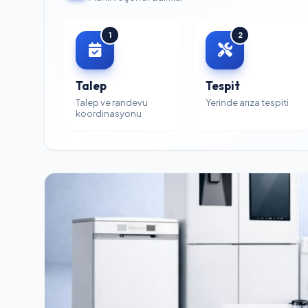
1
2
Talep
Tespit
Talep ve randevu
Yerinde arıza tespiti
koordinasyonu