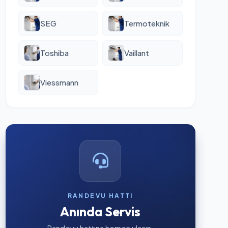
SEG
Termoteknik
Toshiba
Vaillant
Viessmann
RANDEVU HATTI
Anında Servis
Randevu hattına hemen ulaşın.