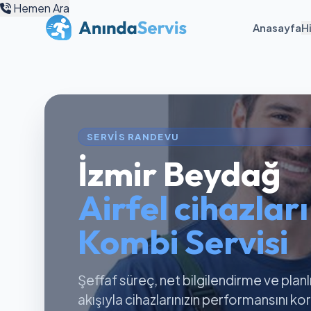
Hemen Ara
Anasayfa
H
SERVIS RANDEVU
İzmir Beydağ
Airfel cihazlar
Kombi Servisi
Şeffaf süreç, net bilgilendirme ve planl
akışıyla cihazlarınızın performansını k