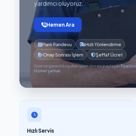
yardımcı oluyoruz.
Hemen Ara
Planlı Randevu
Hızlı Yönlendirme
Onay Sonrası İşlem
Şeffaf Ücret
Süre ve garanti koşulları işlem öncesi paylaşılır.
Fiyat po
Hizmet şartları
Hızlı Servis