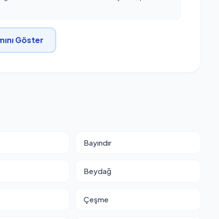
ını Göster
Bayındır
Beydağ
Çeşme