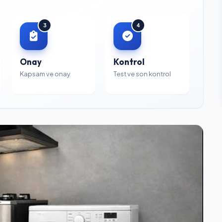
3
4
Onay
Kontrol
Kapsam ve onay
Test ve son kontrol