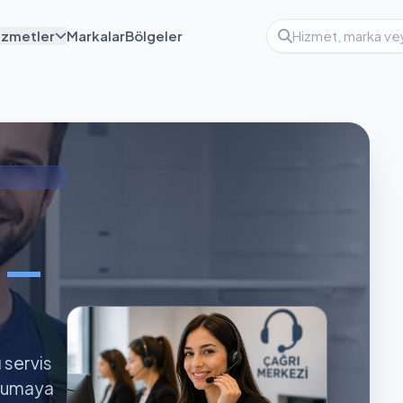
izmetler
Markalar
Bölgeler
ı —
ı servis
orumaya