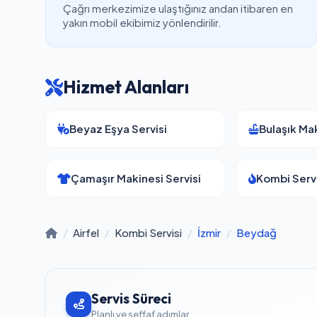
Çağrı merkezimize ulaştığınız andan itibaren en
yakın mobil ekibimiz yönlendirilir.
Hizmet Alanları
Beyaz Eşya Servisi
Bulaşık Mak
Çamaşır Makinesi Servisi
Kombi Servi
/
Airfel
/
Kombi Servisi
/
İzmir
/
Beydağ
Servis Süreci
Planlı ve şeffaf adımlar