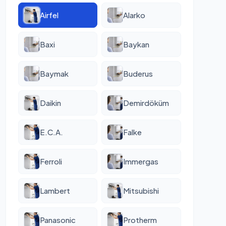
Airfel
Alarko
Baxi
Baykan
Baymak
Buderus
Daikin
Demirdöküm
E.C.A.
Falke
Ferroli
Immergas
Lambert
Mitsubishi
Panasonic
Protherm