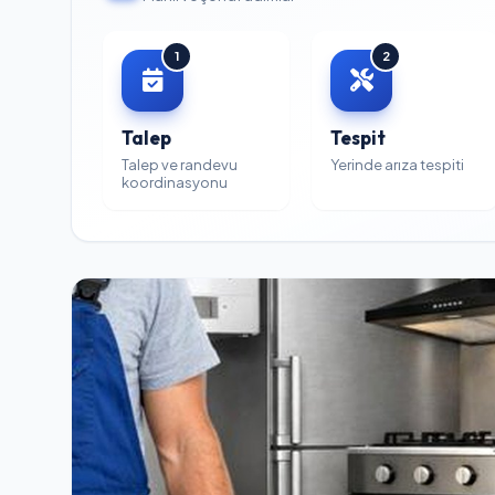
1
2
Talep
Tespit
Talep ve randevu
Yerinde arıza tespiti
koordinasyonu