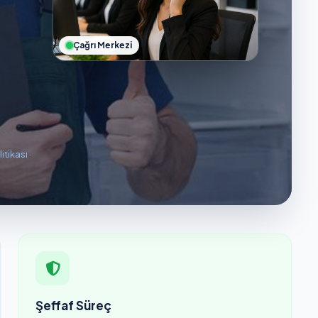
Çağrı Merkezi
litikası
·
Şeffaf Süreç