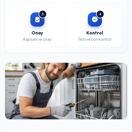
3
4
Onay
Kontrol
Kapsam ve onay
Test ve son kontrol