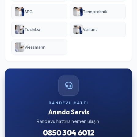
SEG
Termoteknik
Toshiba
Vaillant
Viessmann
RANDEVU HATTI
Anında Servis
Randevu hattına hemen ulaşın.
0850 304 6012