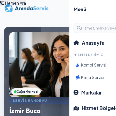
Hemen Ara
Menü
Anasayfa
HIZMETLERIMIZ
Kombi Servisi
Klima Servisi
Markalar
Çağrı Merkezi
SERVIS RANDEVU
Hizmet Bölgel
İzmir Buca