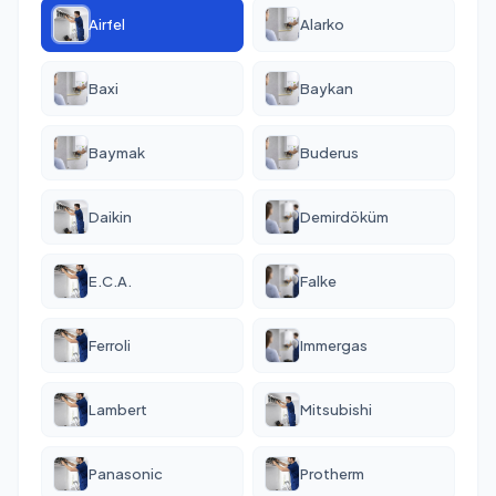
Airfel
Alarko
Baxi
Baykan
Baymak
Buderus
Daikin
Demirdöküm
E.C.A.
Falke
Ferroli
Immergas
Lambert
Mitsubishi
Panasonic
Protherm