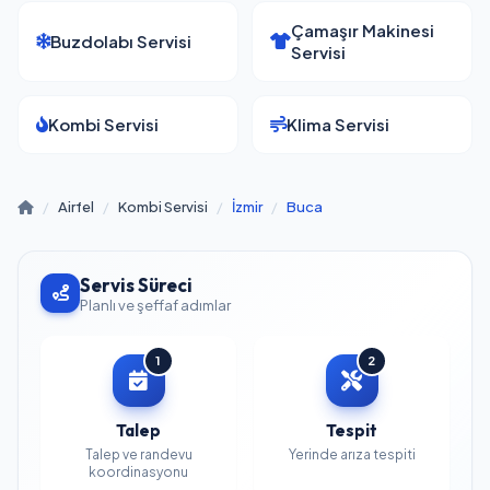
Çamaşır Makinesi
Buzdolabı Servisi
Servisi
Kombi Servisi
Klima Servisi
/
Airfel
/
Kombi Servisi
/
İzmir
/
Buca
Servis Süreci
Planlı ve şeffaf adımlar
1
2
Talep
Tespit
Talep ve randevu
Yerinde arıza tespiti
koordinasyonu