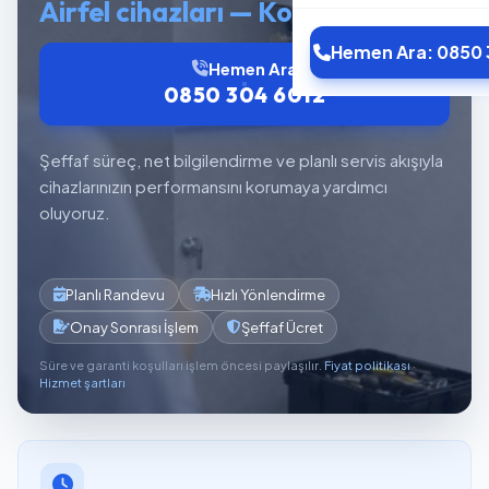
Airfel cihazları — Kombi Servisi
Hemen Ara: 0850 
Hemen Ara
0850 304 6012
Şeffaf süreç, net bilgilendirme ve planlı servis akışıyla
cihazlarınızın performansını korumaya yardımcı
oluyoruz.
Planlı Randevu
Hızlı Yönlendirme
Onay Sonrası İşlem
Şeffaf Ücret
Süre ve garanti koşulları işlem öncesi paylaşılır.
Fiyat politikası
·
Hizmet şartları