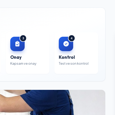
3
4
Onay
Kontrol
Kapsam ve onay
Test ve son kontrol