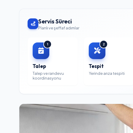
Servis Süreci
Planlı ve şeffaf adımlar
1
2
Talep
Tespit
Talep ve randevu
Yerinde arıza tespiti
koordinasyonu