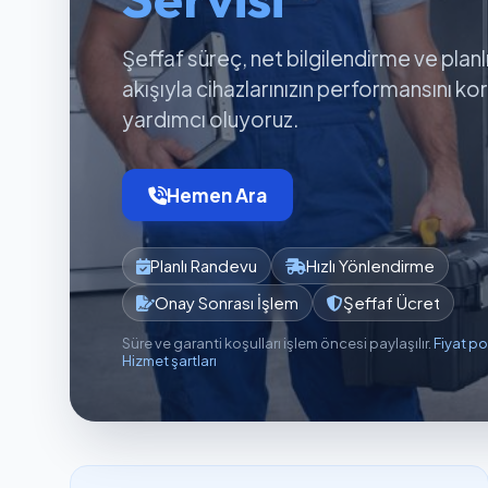
Şeffaf süreç, net bilgilendirme ve planl
akışıyla cihazlarınızın performansını k
yardımcı oluyoruz.
Hemen Ara
Planlı Randevu
Hızlı Yönlendirme
Onay Sonrası İşlem
Şeffaf Ücret
Süre ve garanti koşulları işlem öncesi paylaşılır.
Fiyat po
Hizmet şartları