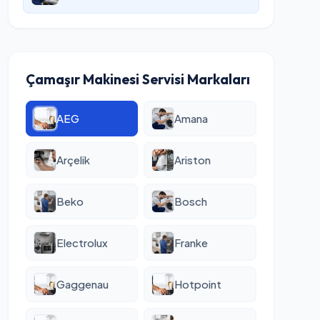
Çamaşır Makinesi Servisi Markaları
AEG
Amana
Arçelik
Ariston
Beko
Bosch
Electrolux
Franke
Gaggenau
Hotpoint