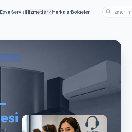
Eşya Servisi
Hizmetler
Markalar
Bölgeler
—
esi