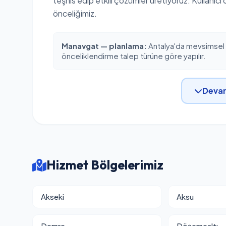
teşhis edip etkili çözümler üretiyoruz. Kullanıcı
önceliğimiz.
Manavgat — planlama:
Antalya'da mevsimsel y
önceliklendirme talep türüne göre yapılır.
Devam
Hizmet Bölgelerimiz
Akseki
Aksu
Demre
Döşemealtı