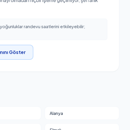
 onayı olmadan hiçbir işleme geçilmiyor, şeffaflık
oğunluklar randevu saatlerini etkileyebilir;
ını Göster
Alanya
Elmalı