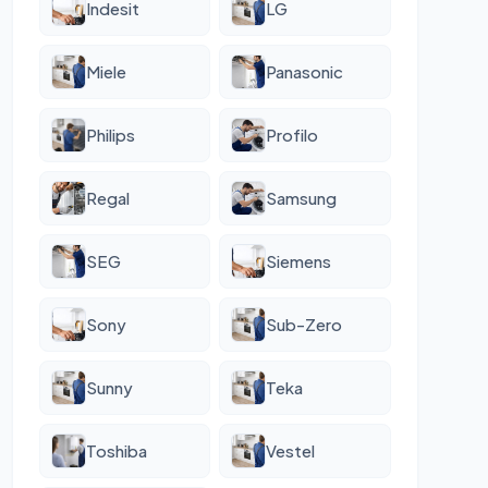
Indesit
LG
Miele
Panasonic
Philips
Profilo
Regal
Samsung
SEG
Siemens
Sony
Sub-Zero
Sunny
Teka
Toshiba
Vestel