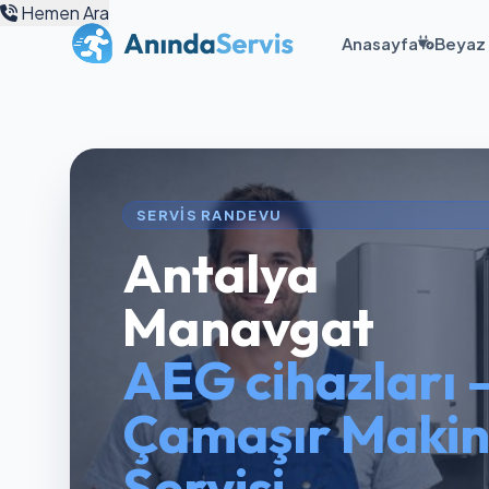
Hemen Ara
Anasayfa
Beyaz 
SERVIS RANDEVU
Antalya
Manavgat
AEG cihazları 
Çamaşır Makin
Servisi