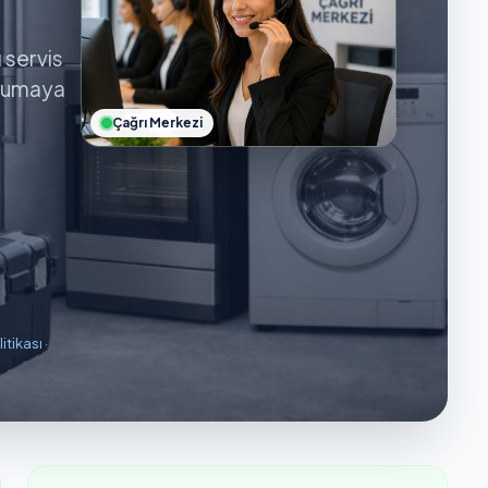
ı servis
orumaya
Çağrı Merkezi
litikası
·