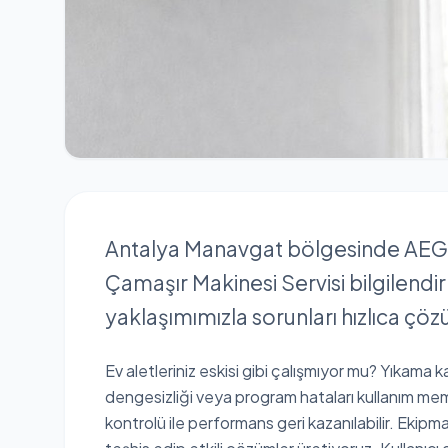
Antalya Manavgat bölgesinde AEG c
Çamaşır Makinesi Servisi bilgilendir
yaklaşımımızla sorunları hızlıca ç
Ev aletleriniz eskisi gibi çalışmıyor mu? Yıkama k
dengesizliği veya program hataları kullanım mem
kontrolü ile performans geri kazanılabilir. Ekipma