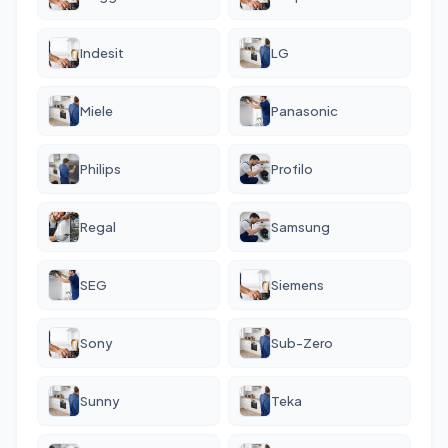
Indesit
LG
Miele
Panasonic
Philips
Profilo
Regal
Samsung
SEG
Siemens
Sony
Sub-Zero
Sunny
Teka