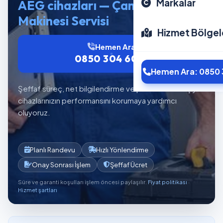
Markalar
AEG cihazları — Çamaşır
Makinesi Servisi
Hizmet Bölgel
Hemen Ara
0850 304 6012
Hemen Ara: 0850 
Şeffaf süreç, net bilgilendirme ve planlı servis akışıyla
cihazlarınızın performansını korumaya yardımcı
oluyoruz.
Planlı Randevu
Hızlı Yönlendirme
Onay Sonrası İşlem
Şeffaf Ücret
Süre ve garanti koşulları işlem öncesi paylaşılır.
Fiyat politikası
·
Hizmet şartları