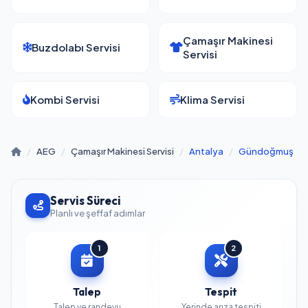
Çamaşır Makinesi
Buzdolabı Servisi
Servisi
Kombi Servisi
Klima Servisi
/
AEG
/
Çamaşır Makinesi Servisi
/
Antalya
/
Gündoğmuş
Servis Süreci
Planlı ve şeffaf adımlar
1
2
Talep
Tespit
Talep ve randevu
Yerinde arıza tespiti