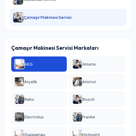
Çamaşır Makinesi Servisi
Çamaşır Makinesi Servisi Markaları
AEG
Amana
Arçelik
Ariston
Beko
Bosch
Electrolux
Franke
Gaggenau
Hotpoint