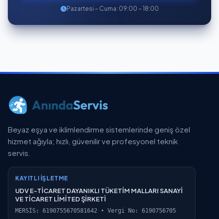
Pazartesi – Cuma: 09:00 – 18:00
Beyaz eşya ve iklimlendirme sistemlerinde geniş özel
hizmet ağıyla; hızlı, güvenilir ve profesyonel teknik
servis.
KAYITLI İŞLETME
UDV E-TİCARET DAYANIKLI TÜKETİM MALLARI SANAYİ
VE TİCARET LİMİTED ŞİRKETİ
MERSİS: 6190755670581642 • Vergi No: 6190756705