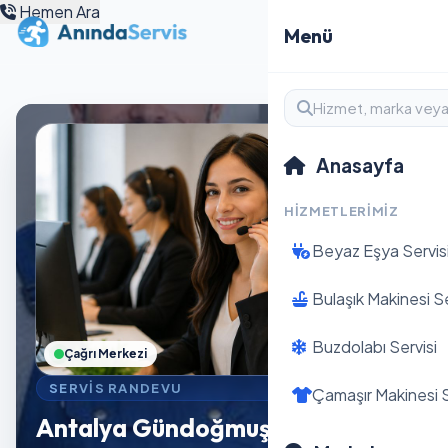
Hemen Ara
Menü
Anasayfa
HIZMETLERIMIZ
Beyaz Eşya Servis
Bulaşık Makinesi Se
Buzdolabı Servisi
Çağrı Merkezi
SERVIS RANDEVU
Çamaşır Makinesi S
Antalya Gündoğmuş