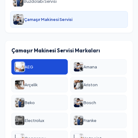
Buzdolabı Servisi
Çamaşır Makinesi Servisi
Çamaşır Makinesi Servisi Markaları
AEG
Amana
Arçelik
Ariston
Beko
Bosch
Electrolux
Franke