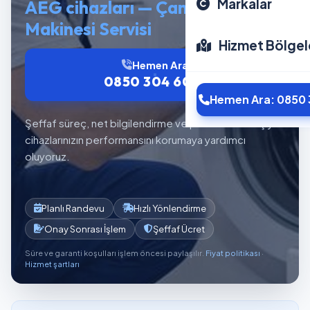
Markalar
AEG cihazları — Çamaşır
Makinesi Servisi
Hizmet Bölgel
Hemen Ara
0850 304 6012
Hemen Ara: 0850 
Şeffaf süreç, net bilgilendirme ve planlı servis akışıyla
cihazlarınızın performansını korumaya yardımcı
oluyoruz.
Planlı Randevu
Hızlı Yönlendirme
Onay Sonrası İşlem
Şeffaf Ücret
Süre ve garanti koşulları işlem öncesi paylaşılır.
Fiyat politikası
·
Hizmet şartları