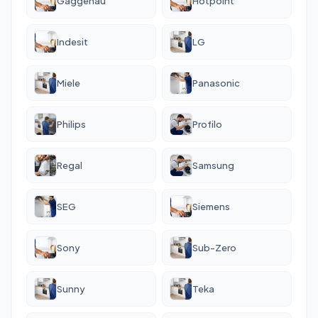
Gaggenau
Hotpoint
Indesit
LG
Miele
Panasonic
Philips
Profilo
Regal
Samsung
SEG
Siemens
Sony
Sub-Zero
Sunny
Teka