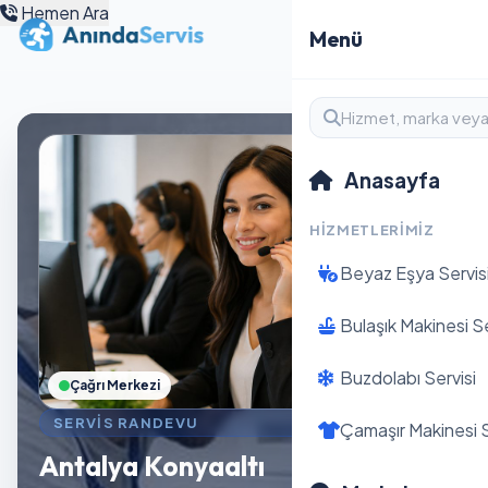
Hemen Ara
Menü
Anasayfa
HIZMETLERIMIZ
Beyaz Eşya Servis
Bulaşık Makinesi Se
Buzdolabı Servisi
Çağrı Merkezi
SERVIS RANDEVU
Çamaşır Makinesi S
Antalya Konyaaltı