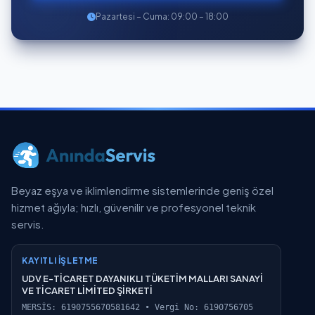
Pazartesi – Cuma: 09:00 – 18:00
Beyaz eşya ve iklimlendirme sistemlerinde geniş özel
hizmet ağıyla; hızlı, güvenilir ve profesyonel teknik
servis.
KAYITLI İŞLETME
UDV E-TİCARET DAYANIKLI TÜKETİM MALLARI SANAYİ
VE TİCARET LİMİTED ŞİRKETİ
MERSİS: 6190755670581642 • Vergi No: 6190756705