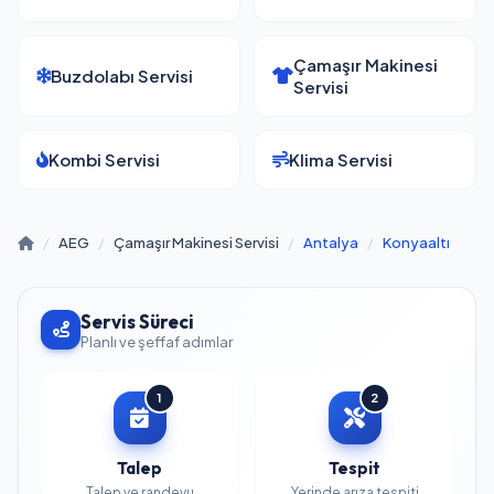
Çamaşır Makinesi
Buzdolabı Servisi
Servisi
Kombi Servisi
Klima Servisi
/
AEG
/
Çamaşır Makinesi Servisi
/
Antalya
/
Konyaaltı
Servis Süreci
Planlı ve şeffaf adımlar
1
2
Talep
Tespit
Talep ve randevu
Yerinde arıza tespiti