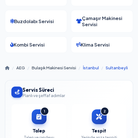
Çamaşır Makinesi
Buzdolabı Servisi
Servisi
Kombi Servisi
Klima Servisi
/
AEG
/
Bulaşık Makinesi Servisi
/
İstanbul
/
Sultanbeyli
Servis Süreci
Planlı ve şeffaf adımlar
1
2
Talep
Tespit
Talep ve randevu
Yerinde arıza tespiti