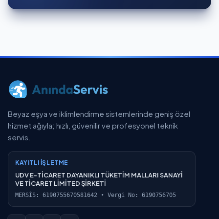
Beyaz eşya ve iklimlendirme sistemlerinde geniş özel
hizmet ağıyla; hızlı, güvenilir ve profesyonel teknik
servis.
KAYITLI İŞLETME
UDV E-TİCARET DAYANIKLI TÜKETİM MALLARI SANAYİ
VE TİCARET LİMİTED ŞİRKETİ
MERSİS: 6190755670581642 • Vergi No: 6190756705