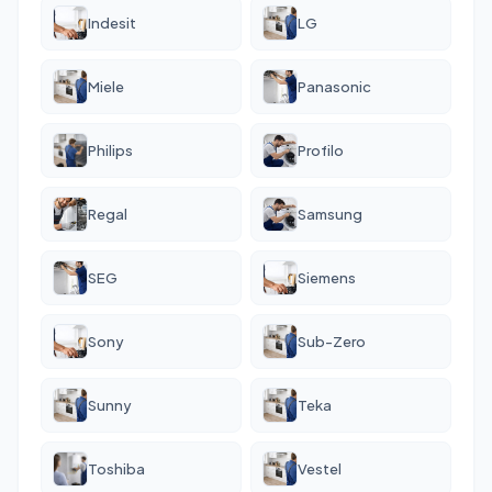
Indesit
LG
Miele
Panasonic
Philips
Profilo
Regal
Samsung
SEG
Siemens
Sony
Sub-Zero
Sunny
Teka
Toshiba
Vestel