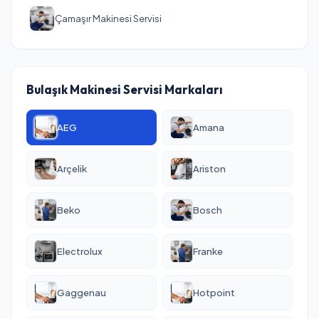
Çamaşır Makinesi Servisi
Bulaşık Makinesi Servisi Markaları
AEG
Amana
Arçelik
Ariston
Beko
Bosch
Electrolux
Franke
Gaggenau
Hotpoint