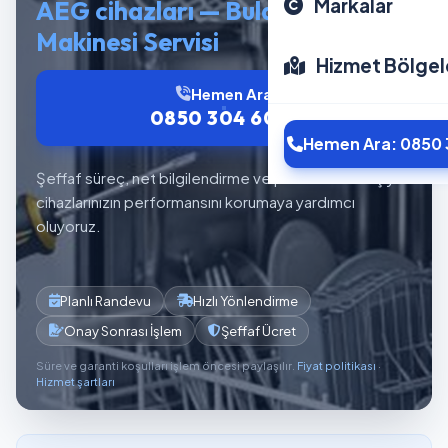
Markalar
AEG cihazları — Bulaşık
Makinesi Servisi
Hizmet Bölgel
Hemen Ara
0850 304 6012
Hemen Ara: 0850 
Şeffaf süreç, net bilgilendirme ve planlı servis akışıyla
cihazlarınızın performansını korumaya yardımcı
oluyoruz.
Planlı Randevu
Hızlı Yönlendirme
Onay Sonrası İşlem
Şeffaf Ücret
Süre ve garanti koşulları işlem öncesi paylaşılır.
Fiyat politikası
·
Hizmet şartları