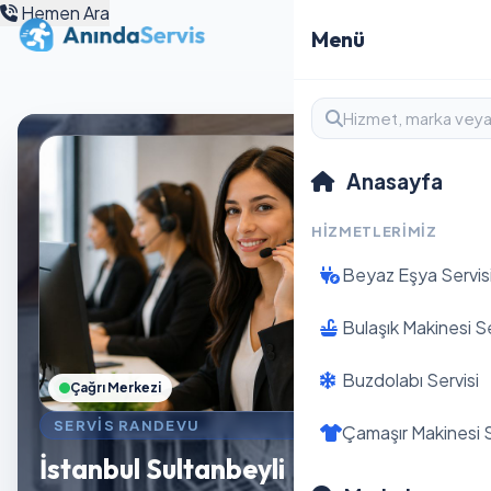
Hemen Ara
Menü
Anasayfa
HIZMETLERIMIZ
Beyaz Eşya Servis
Bulaşık Makinesi Se
Buzdolabı Servisi
Çağrı Merkezi
SERVIS RANDEVU
Çamaşır Makinesi S
İstanbul Sultanbeyli