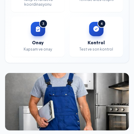
koordinasyonu
3
4
Onay
Kontrol
Kapsam ve onay
Test ve son kontrol