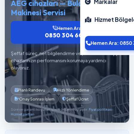
Markalar
AEG cihazları — Bulaşık
Makinesi Servisi
Hizmet Bölgel
Hemen Ara
0850 304 6012
Hemen Ara: 0850 
Şeffaf süreç, net bilgilendirme ve planlı servis akışıyla
cihazlarınızın performansını korumaya yardımcı
oluyoruz.
Planlı Randevu
Hızlı Yönlendirme
Onay Sonrası İşlem
Şeffaf Ücret
Süre ve garanti koşulları işlem öncesi paylaşılır.
Fiyat politikası
·
Hizmet şartları