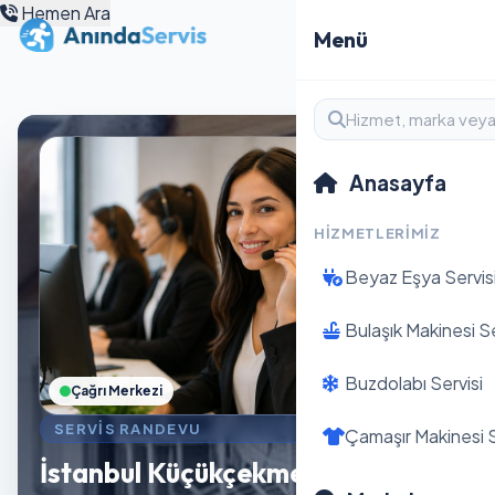
Hemen Ara
Menü
Anasayfa
HIZMETLERIMIZ
Beyaz Eşya Servis
Bulaşık Makinesi Se
Buzdolabı Servisi
Çağrı Merkezi
SERVIS RANDEVU
Çamaşır Makinesi S
İstanbul Küçükçekmece