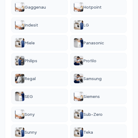
Gaggenau
Hotpoint
Indesit
LG
Miele
Panasonic
Philips
Profilo
Regal
Samsung
SEG
Siemens
Sony
Sub-Zero
Sunny
Teka