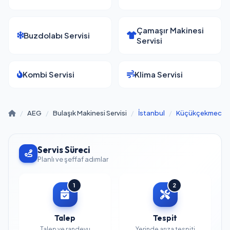
Çamaşır Makinesi
Buzdolabı Servisi
Servisi
Kombi Servisi
Klima Servisi
/
AEG
/
Bulaşık Makinesi Servisi
/
İstanbul
/
Küçükçekmece
Servis Süreci
Planlı ve şeffaf adımlar
1
2
Talep
Tespit
Talep ve randevu
Yerinde arıza tespiti