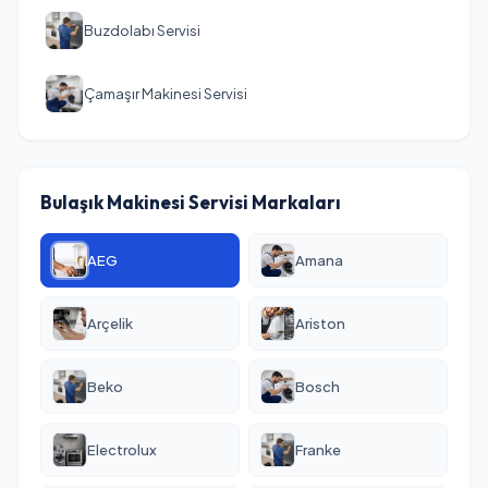
Buzdolabı Servisi
Çamaşır Makinesi Servisi
Bulaşık Makinesi Servisi Markaları
AEG
Amana
Arçelik
Ariston
Beko
Bosch
Electrolux
Franke