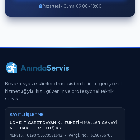
Pazartesi – Cuma: 09:00 – 18:00
Beyaz eşya ve iklimlendirme sistemlerinde geniş özel
hizmet ağıyla; hızlı, güvenilir ve profesyonel teknik
servis.
KAYITLI İŞLETME
UDV E-TİCARET DAYANIKLI TÜKETİM MALLARI SANAYİ
VE TİCARET LİMİTED ŞİRKETİ
MERSİS: 6190755670581642 • Vergi No: 6190756705