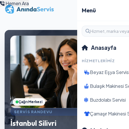
Hemen Ara
Menü
Anasayfa
HIZMETLERIMIZ
Beyaz Eşya Servis
Bulaşık Makinesi Se
Buzdolabı Servisi
Çağrı Merkezi
SERVIS RANDEVU
Çamaşır Makinesi S
İstanbul Silivri