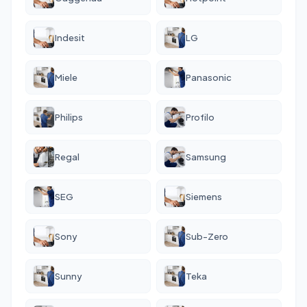
Indesit
LG
Miele
Panasonic
Philips
Profilo
Regal
Samsung
SEG
Siemens
Sony
Sub-Zero
Sunny
Teka