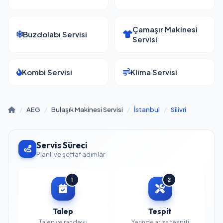
Çamaşır Makinesi
Buzdolabı Servisi
Servisi
Kombi Servisi
Klima Servisi
/
AEG
/
Bulaşık Makinesi Servisi
/
İstanbul
/
Silivri
Servis Süreci
Planlı ve şeffaf adımlar
1
2
Talep
Tespit
Talep ve randevu
Yerinde arıza tespiti