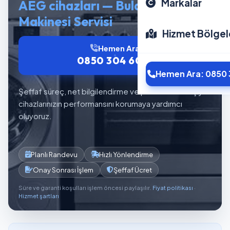
Markalar
AEG cihazları — Bulaşık
Makinesi Servisi
Hizmet Bölgel
Hemen Ara
0850 304 6012
Hemen Ara: 0850 
Şeffaf süreç, net bilgilendirme ve planlı servis akışıyla
cihazlarınızın performansını korumaya yardımcı
oluyoruz.
Planlı Randevu
Hızlı Yönlendirme
Onay Sonrası İşlem
Şeffaf Ücret
Süre ve garanti koşulları işlem öncesi paylaşılır.
Fiyat politikası
·
Hizmet şartları