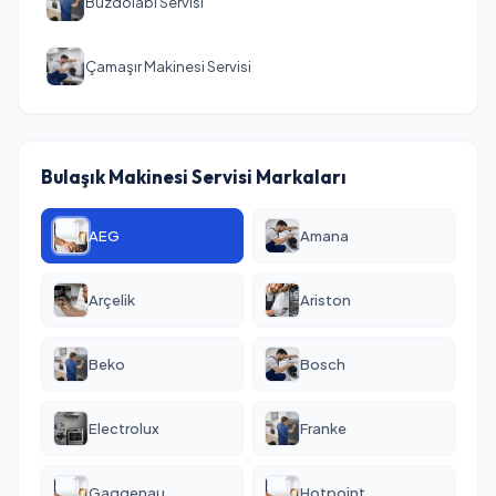
Buzdolabı Servisi
Çamaşır Makinesi Servisi
Bulaşık Makinesi Servisi Markaları
AEG
Amana
Arçelik
Ariston
Beko
Bosch
Electrolux
Franke
Gaggenau
Hotpoint