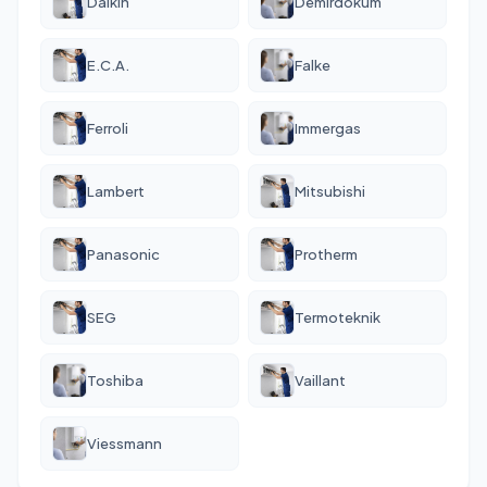
Daikin
Demirdöküm
E.C.A.
Falke
Ferroli
Immergas
Lambert
Mitsubishi
Panasonic
Protherm
SEG
Termoteknik
Toshiba
Vaillant
Viessmann