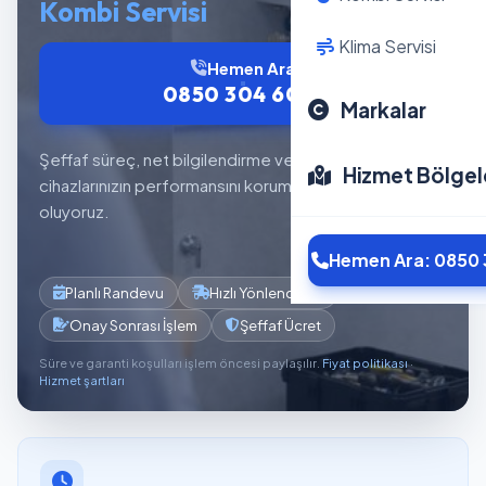
Kombi Servisi
Klima Servisi
Hemen Ara
0850 304 6012
Markalar
Şeffaf süreç, net bilgilendirme ve planlı servis akışıyla
Hizmet Bölgel
cihazlarınızın performansını korumaya yardımcı
oluyoruz.
Hemen Ara: 0850 
Planlı Randevu
Hızlı Yönlendirme
Onay Sonrası İşlem
Şeffaf Ücret
Süre ve garanti koşulları işlem öncesi paylaşılır.
Fiyat politikası
·
Hizmet şartları