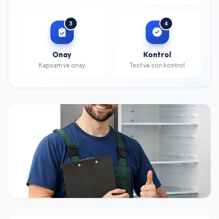
3
4
Onay
Kontrol
Kapsam ve onay
Test ve son kontrol