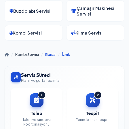
Çamaşır Makinesi
Buzdolabı Servisi
Servisi
Kombi Servisi
Klima Servisi
/
Kombi Servisi
/
Bursa
/
İznik
Servis Süreci
Planlı ve şeffaf adımlar
1
2
Talep
Tespit
Talep ve randevu
Yerinde arıza tespiti
koordinasyonu