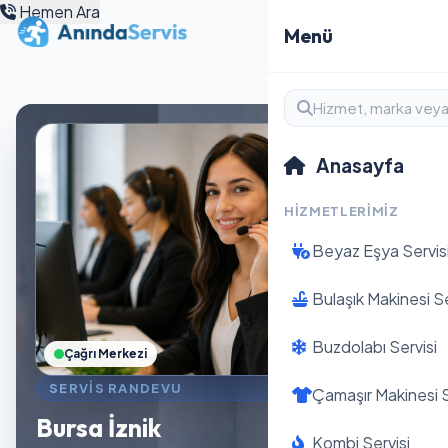
Hemen Ara
Menü
Anasayfa
HIZMETLERIMIZ
Beyaz Eşya Servis
Bulaşık Makinesi Se
Buzdolabı Servisi
Çağrı Merkezi
SERVIS RANDEVU
Çamaşır Makinesi S
Bursa İznik
Kombi Servisi