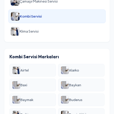
Çamaşır Makinesi Servisi
Kombi Servisi
Klima Servisi
Kombi Servisi Markaları
Airfel
Alarko
Baxi
Baykan
Baymak
Buderus